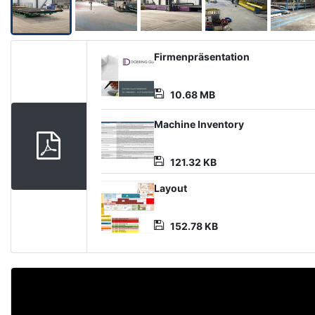
Product
Firmenpräsentation
Document
10.68 MB
Machine Inventory
121.32 KB
Layout
152.78 KB
Video