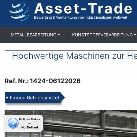
Asset-Trade
Direkt
zum
Inhalt
Bewertung & Vermarktung von Industrieanlagen weltweit
METALLBEARBEITUNG
KUNSTSTOFFVERARBEITUNG
Hochwertige Maschinen zur Her
Ref. Nr.
:
1424-06122026
Produkte
Firmen Betriebsmittel
Images