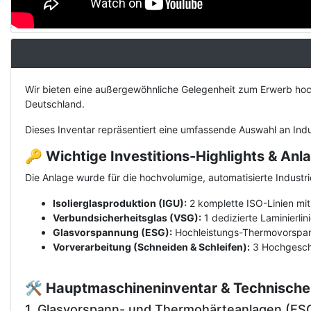
Description
Wir bieten eine außergewöhnliche Gelegenheit zum Erwerb hoch
Deutschland.
Dieses Inventar repräsentiert eine umfassende Auswahl an Ind
🔑 Wichtige Investitions-Highlights & An
Die Anlage wurde für die hochvolumige, automatisierte Indust
Isolierglasproduktion (IGU):
2 komplette ISO-Linien mit
Verbundsicherheitsglas (VSG):
1 dedizierte Laminierli
Glasvorspannung (ESG):
Hochleistungs-Thermovorspann
Vorverarbeitung (Schneiden & Schleifen):
3 Hochgeschwi
🛠️ Hauptmaschineninventar & Technische
1. Glasvorspann- und Thermohärteanlagen (ES