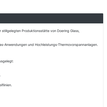
tillgelegten Produktionsstätte von Doering Glass,
bilglas-Anwendungen und Hochleistungs-Thermovorspannanlagen.
usgelegt:
.
flinien.