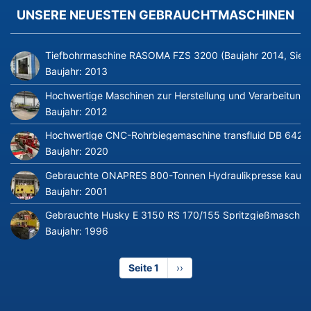
UNSERE NEUESTEN GEBRAUCHTMASCHINEN
Tiefbohrmaschine RASOMA FZS 3200 (Baujahr 2014, Siem
Baujahr:
2013
Hochwertige Maschinen zur Herstellung und Verarbeitung v
Baujahr:
2012
Hochwertige CNC-Rohrbiegemaschine transfluid DB 642-CN
Baujahr:
2020
Gebrauchte ONAPRES 800-Tonnen Hydraulikpresse kaufe
Baujahr:
2001
Gebrauchte Husky E 3150 RS 170/155 Spritzgießmaschin
Baujahr:
1996
Seite 1
Nächste
››
Seite