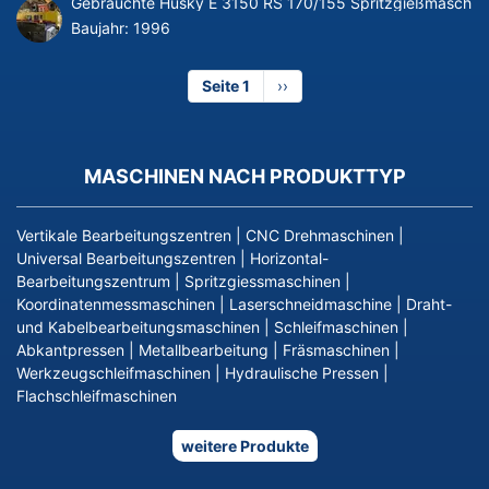
Gebrauchte Husky E 3150 RS 170/155 Spritzgießmaschin
Baujahr:
1996
Seite 1
Nächste
››
Seite
MASCHINEN NACH PRODUKTTYP
Vertikale Bearbeitungszentren
|
CNC Drehmaschinen
|
Universal Bearbeitungszentren
|
Horizontal-
Bearbeitungszentrum
|
Spritzgiessmaschinen
|
Koordinatenmessmaschinen
|
Laserschneidmaschine
|
Draht-
und Kabelbearbeitungsmaschinen
|
Schleifmaschinen
|
Abkantpressen
|
Metallbearbeitung
|
Fräsmaschinen
|
Werkzeugschleifmaschinen
|
Hydraulische Pressen
|
Flachschleifmaschinen
weitere Produkte