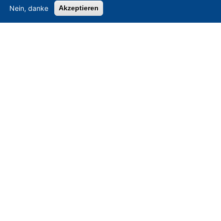
Nein, danke
Akzeptieren
Asset-Trade
-
Bewertung & Vermarktung von
Industrieanlagen weltweit
Am Sonnenhof 16, D-47800 Krefeld, Deutschland