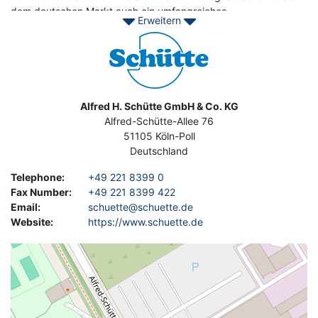
dem deutschen Markt auch ein umfangreiches
Erweitern
Handelsprogramm ausländischer Werkzeugmaschinenhersteller
Image
an.
Kontaktieren Sie Asset-Trade noch heute, um Ihre gebrauchten
Schütte Maschinen zu finden
Address
Alfred H. Schütte GmbH & Co. KG
Alfred-Schütte-Allee 76
51105
Köln-Poll
Deutschland
Telephone
:
+49 221 8399 0
Fax Number
:
+49 221 8399 422
Email
:
schuette@schuette.de
Website
:
https://www.schuette.de
Geolocation