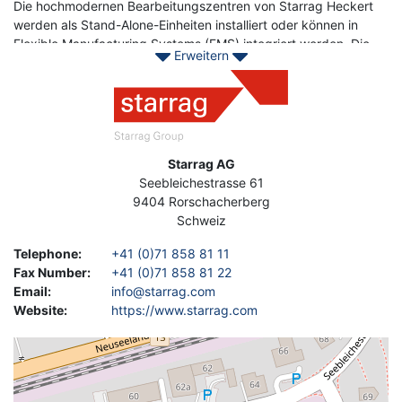
Die hochmodernen Bearbeitungszentren von Starrag Heckert
werden als Stand-Alone-Einheiten installiert oder können in
Flexible Manufacturing Systems (FMS) integriert werden. Die
Erweitern
Starrag Group ist ein globaler Technologieführer in der
Image
Herstellung von Präzisions-Werkzeugmaschinen zum Fräsen,
Drehen, Bohren und Schleifen von kleinen, mittleren und
größeren Werkstücken aus metallischen und
Verbundwerkstoffen.
Address
Starrag AG
Asset-Trade wird Ihnen helfen, neue Meilensteine ​​in der
Seebleichestrasse 61
Produktion von Fertigungszentren wie CWK 400 / CWK 500 /
9404
Rorschacherberg
CWK 1250 mit Siemens 840 Steuerungen zu setzen. Sie
Schweiz
ermöglichen eine hohe Präzision bei der Herstellung komplexer
Turbinenschaufeln und erreichen eine hohe Produktivität,
Telephone
:
+41 (0)71 858 81 11
Zuverlässigkeit und Flexibilität. Die wirtschaftlichen
Fax Number
:
+41 (0)71 858 81 22
Bearbeitungszentren von HECKERT mit hochmodernen
Email
:
info@starrag.com
Werkzeugmaschinen bieten Ihnen den nötigen Vorsprung.
Website
:
https://www.starrag.com
Geolocation