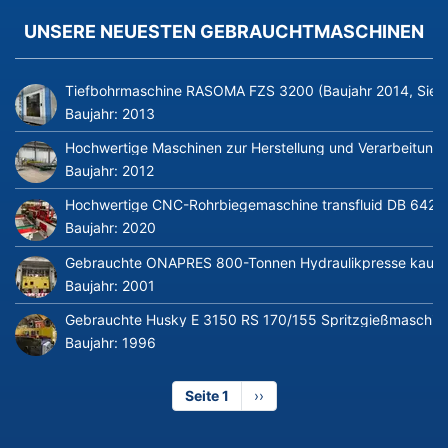
UNSERE NEUESTEN GEBRAUCHTMASCHINEN
Tiefbohrmaschine RASOMA FZS 3200 (Baujahr 2014, Siem
Baujahr:
2013
Hochwertige Maschinen zur Herstellung und Verarbeitung v
Baujahr:
2012
Hochwertige CNC-Rohrbiegemaschine transfluid DB 642-CN
Baujahr:
2020
Gebrauchte ONAPRES 800-Tonnen Hydraulikpresse kaufe
Baujahr:
2001
Gebrauchte Husky E 3150 RS 170/155 Spritzgießmaschin
Baujahr:
1996
Seite 1
Nächste
››
Seite