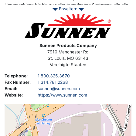
Honmaschinen bis hin zu vollautomatischen Systemen, die alle
Erweitern
für die Bohrungsbearbeitung erforderlichen Funktionen bieten,
Image
vom Honen und Messen über die Teilehandhabung bis hin zu
Nachbearbeitungsvorgängen wie dem Entgraten und dem
Einsetzen von Buchsen oder Stiften. Sunnen stellt auch die
meistverkauften Hochleistungs-Rohrhonmaschinen sowie
Rohrhonmaschinen für leichte und mittlere Anwendungen her.
Address
Sunnen Products Company
7910 Manchester Rd
Kontaktieren Sie Asset-Trade noch heute, um gebrauchte
St. Louis
,
MO
63143
Sunnen-Maschinen zu finden.
Vereinigte Staaten
Telephone
:
1.800.325.3670
Fax Number
:
1.314.781.2268
Email
:
sunnen@sunnen.com
Website
:
https://www.sunnen.com
Geolocation