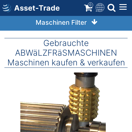
Direkt
0
Asset-Trade
zum
Inhalt
Maschinen Filter
Gebrauchte
ABWäLZFRäSMASCHINEN
Maschinen kaufen & verkaufen
Image