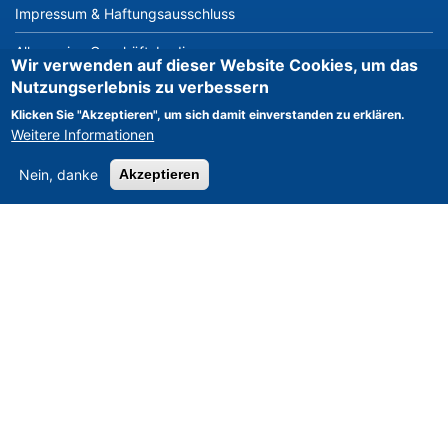
Impressum & Haftungsausschluss
Allgemeine Geschäftsbedingungen
Wir verwenden auf dieser Website Cookies, um das
Nutzungserlebnis zu verbessern
Datenschutzerklärung
Klicken Sie "Akzeptieren", um sich damit einverstanden zu erklären.
Bisherige Verkaufserfahrung
Weitere Informationen
Unsere weltweiten Vertriebsagenten
Nein, danke
Akzeptieren
Kontakt
UNSERE NEUESTEN GEBRAUCHTMASCHINEN
Tiefbohrmaschine RASOMA FZS 3200 (Baujahr 2014, Siem
Baujahr:
2013
Hochwertige Maschinen zur Herstellung und Verarbeitung v
Baujahr:
2012