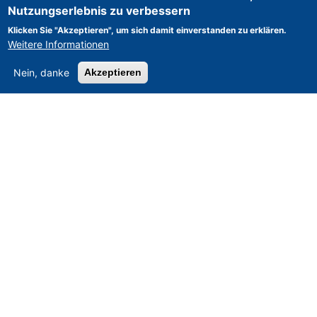
Nutzungserlebnis zu verbessern
Klicken Sie "Akzeptieren", um sich damit einverstanden zu erklären.
Weitere Informationen
Nein, danke
Akzeptieren
Asset-Trade
-
Bewertung & Vermarktung von
Industrieanlagen weltweit
Am Sonnenhof 16, D-47800 Krefeld, Deutschland
Tel.: +49 2151 32 500 33
Fax.: +49 2151 65 29 22
© 2026 Asset-Trade