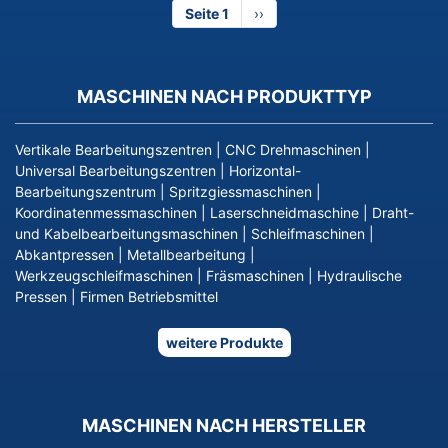
Seite 1
Nächste
››
Seite
MASCHINEN NACH PRODUKTTYP
Vertikale Bearbeitungszentren
|
CNC Drehmaschinen
|
Universal Bearbeitungszentren
|
Horizontal-
Bearbeitungszentrum
|
Spritzgiessmaschinen
|
Koordinatenmessmaschinen
|
Laserschneidmaschine
|
Draht-
und Kabelbearbeitungsmaschinen
|
Schleifmaschinen
|
Abkantpressen
|
Metallbearbeitung
|
Werkzeugschleifmaschinen
|
Fräsmaschinen
|
Hydraulische
Pressen
|
Firmen Betriebsmittel
weitere Produkte
MASCHINEN NACH HERSTELLER