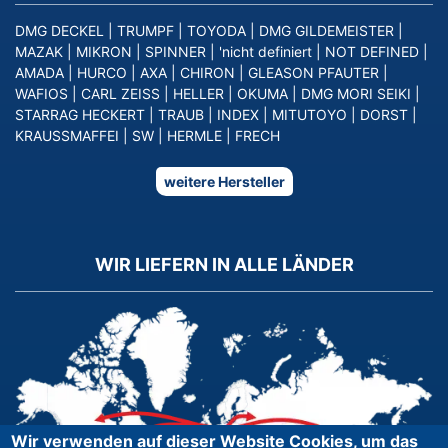
DMG DECKEL
|
TRUMPF
|
TOYODA
|
DMG GILDEMEISTER
|
MAZAK
|
MIKRON
|
SPINNER
|
'nicht definiert
|
NOT DEFINED
|
AMADA
|
HURCO
|
AXA
|
CHIRON
|
GLEASON PFAUTER
|
WAFIOS
|
CARL ZEISS
|
HELLER
|
OKUMA
|
DMG MORI SEIKI
|
STARRAG HECKERT
|
TRAUB
|
INDEX
|
MITUTOYO
|
DORST
|
KRAUSSMAFFEI
|
SW
|
HERMLE
|
FRECH
weitere Hersteller
WIR LIEFERN IN ALLE LÄNDER
Wir verwenden auf dieser Website Cookies, um das