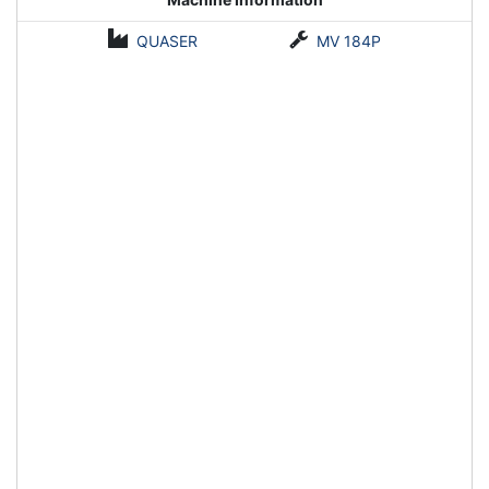
QUASER
MV 184P