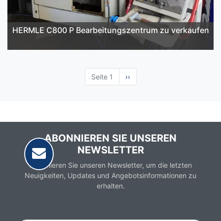
HERMLE C800 P Bearbeitungszentrum zu verkaufen
Seite 1
Nächste
››
Seite
ABONNIEREN SIE UNSEREN
NEWSLETTER
Abonnieren Sie unseren Newsletter, um die letzten
Neuigkeiten, Updates und Angebotsinformationen zu
erhalten.
Email