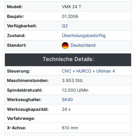
Modell
:
VMX 24 T
Baujahr
:
01.2006
Verfügbarkeit
:
Q2
Zustand
:
Überholungsbedürftig
Standort
:
Deutschland
Technische Details:
Steuerung
:
CNC
»
HURCO
»
Ultimax 4
Maschinenstunden
:
3.953 Std.
Spindeldrehzahl
:
12.000 U/Min
Werkzeughalter
:
SK40
Werkzeugkapazität
:
24 x
Verfahrwege:
X-Achse
:
610 mm