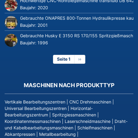
Hochwertige CNC-Rohrbiegemaschine transfluid DB 642-CN
Baujahr:
2020
Gebrauchte ONAPRES 800-Tonnen Hydraulikpresse kaufe
Baujahr:
2001
Gebrauchte Husky E 3150 RS 170/155 Spritzgießmaschin
Baujahr:
1996
Seite 1
Nächste
››
Seite
MASCHINEN NACH PRODUKTTYP
Vertikale Bearbeitungszentren
|
CNC Drehmaschinen
|
Universal Bearbeitungszentren
|
Horizontal-
Bearbeitungszentrum
|
Spritzgiessmaschinen
|
Koordinatenmessmaschinen
|
Laserschneidmaschine
|
Draht-
und Kabelbearbeitungsmaschinen
|
Schleifmaschinen
|
Abkantpressen
|
Metallbearbeitung
|