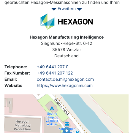
gebrauchten Hexagon-Messmaschinen zu finden und Ihren
Erweitern
Umsatz mit besser bearbeiteten Teilen zu steigern.
Image
Address
Hexagon Manufacturing Intelligence
Siegmund-Hiepe-Str. 6-12
35578
Wetzlar
Deutschland
Telephone
:
+49 6441 207 0
Fax Number
:
+49 6441 207 122
Email
:
contact.de.mi@hexagon.com
Website
:
https://www.hexagonmi.com
Geolocation