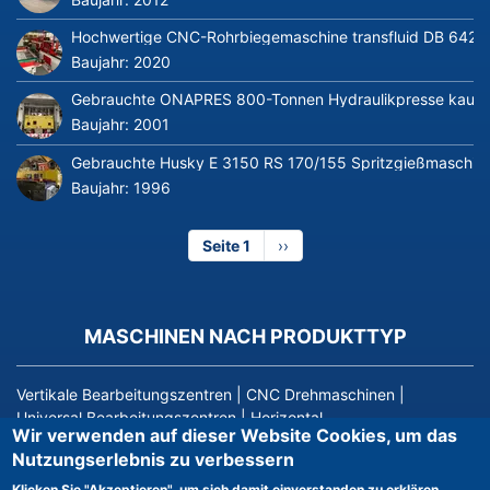
Hochwertige CNC-Rohrbiegemaschine transfluid DB 642-CN
Baujahr:
2020
Gebrauchte ONAPRES 800-Tonnen Hydraulikpresse kaufe
Baujahr:
2001
Gebrauchte Husky E 3150 RS 170/155 Spritzgießmaschin
Baujahr:
1996
Seite 1
Nächste
››
Seite
MASCHINEN NACH PRODUKTTYP
Vertikale Bearbeitungszentren
|
CNC Drehmaschinen
|
Universal Bearbeitungszentren
|
Horizontal-
Wir verwenden auf dieser Website Cookies, um das
Bearbeitungszentrum
|
Spritzgiessmaschinen
|
Nutzungserlebnis zu verbessern
Koordinatenmessmaschinen
|
Laserschneidmaschine
|
Draht-
und Kabelbearbeitungsmaschinen
|
Schleifmaschinen
|
Klicken Sie "Akzeptieren", um sich damit einverstanden zu erklären.