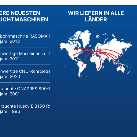
ERE NEUESTEN
WIR LIEFERN IN ALLE
UCHTMASCHINEN
LÄNDER
fbohrmaschine RASOMA FZS 3200 (Baujahr 2014, Siemens 840D sl) 
jahr:
2013
hwertige Maschinen zur Herstellung und Verarbeitung von Flachglas 
jahr:
2012
hwertige CNC-Rohrbiegemaschine transfluid DB 642-CNC-R/L zu verk
jahr:
2020
rauchte ONAPRES 800-Tonnen Hydraulikpresse kaufen
jahr:
2001
rauchte Husky E 3150 RS 170/155 Spritzgießmaschine kaufen
jahr:
1996