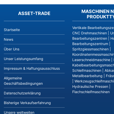
MASCHINEN 
ASSET-TRADE
PRODUKTT
Vertikale Bearbeitungsze
Startseite
CNC Drehmaschinen
|
Un
Bearbeitungszentren
|
Ho
News
Bearbeitungszentrum
|
Über Uns
Spritzgiessmaschinen
|
Koordinatenmessmaschi
Unser Leistungsumfang
Laserschneidmaschine
|
Kabelbearbeitungsmasch
Impressum & Haftungsausschluss
Schleifmaschinen
|
Abka
Metallbearbeitung
|
Fräs
Allgemeine
|
Werkzeugschleifmasch
Geschäftsbedingungen
Hydraulische Pressen
|
Flachschleifmaschinen
Datenschutzerklärung
Bisherige Verkaufserfahrung
Unsere weltweiten