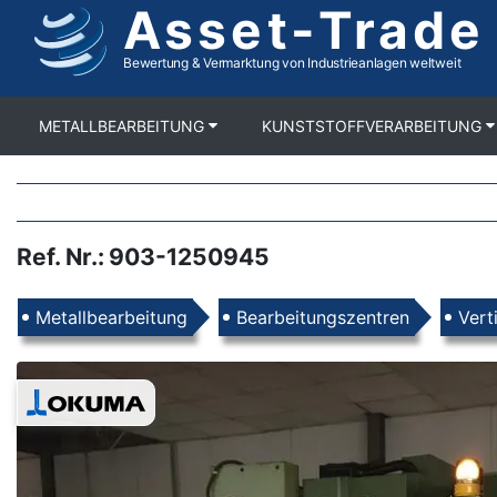
Asset-Trade
Direkt
zum
Inhalt
Bewertung & Vermarktung von Industrieanlagen weltweit
METALLBEARBEITUNG
KUNSTSTOFFVERARBEITUNG
Ref. Nr.
:
903-1250945
Produkte
Metallbearbeitung
Bearbeitungszentren
Vert