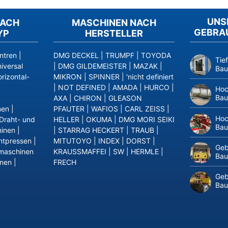
UNS
NACH
MASCHINEN NACH
GEBRA
YP
HERSTELLER
ntren
|
DMG DECKEL
|
TRUMPF
|
TOYODA
Tie
iversal
|
DMG GILDEMEISTER
|
MAZAK
|
Bau
rizontal-
MIKRON
|
SPINNER
|
'nicht definiert
|
NOT DEFINED
|
AMADA
|
HURCO
|
Hoc
Bau
AXA
|
CHIRON
|
GLEASON
nen
|
PFAUTER
|
WAFIOS
|
CARL ZEISS
|
Hoc
Draht- und
HELLER
|
OKUMA
|
DMG MORI SEIKI
Bau
inen
|
|
STARRAG HECKERT
|
TRAUB
|
ntpressen
|
MITUTOYO
|
INDEX
|
DORST
|
Geb
maschinen
KRAUSSMAFFEI
|
SW
|
HERMLE
|
Bau
inen
|
FRECH
Geb
Bau