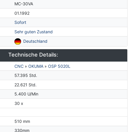
MC-30VA
01.1992
Sofort
Sehr guten Zustand
Deutschland
Technische Details:
CNC
»
OKUMA
»
OSP 5020L
57.395 Std.
22.621 Std.
5.400 U/Min
30 x
510 mm
330mm