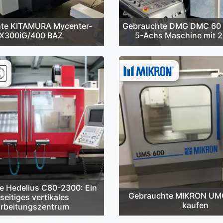
te KITAMURA Mycenter-
Gebrauchte DMG DMC 60 
X300iG/400 BAZ
5-Achs Maschine mit 2
e Hedelius C80-2300: Ein
Gebrauchte MIKRON UM
lseitiges vertikales
kaufen
rbeitungszentrum