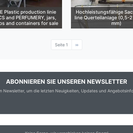
Plastic production linie
Hochleistungsfähige Sa
S and PERFUMERY, jars,
line Querteilanlage (0,5-
ps and containers for sale
mm)
Seite 1
Nächste
››
Seite
ABONNIEREN SIE UNSEREN NEWSLETTER
n Newsletter, um die letzten Neuigkeiten, Updates und Angebotsinfo