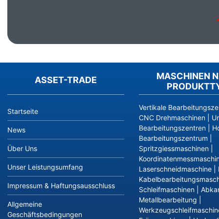
MASCHINEN 
ASSET-TRADE
PRODUKTT
Vertikale Bearbeitungsze
Startseite
CNC Drehmaschinen
|
Un
Bearbeitungszentren
|
Ho
News
Bearbeitungszentrum
|
Über Uns
Spritzgiessmaschinen
|
Koordinatenmessmaschi
Unser Leistungsumfang
Laserschneidmaschine
|
Kabelbearbeitungsmasch
Impressum & Haftungsausschluss
Schleifmaschinen
|
Abka
Metallbearbeitung
|
Allgemeine
Werkzeugschleifmaschin
Geschäftsbedingungen