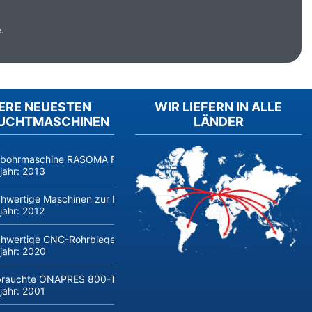
.
ERE NEUESTEN
WIR LIEFERN IN ALLE
UCHTMASCHINEN
LÄNDER
fbohrmaschine RASOMA FZS 3200 (Baujahr 2014, Siemens 840D sl) 
jahr:
2013
hwertige Maschinen zur Herstellung und Verarbeitung von Flachglas 
jahr:
2012
hwertige CNC-Rohrbiegemaschine transfluid DB 642-CNC-R/L zu verk
jahr:
2020
rauchte ONAPRES 800-Tonnen Hydraulikpresse kaufen
jahr:
2001