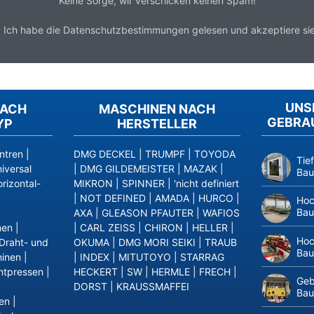
Keine Sorge, wir verschicken keinen Spam!
*
Ich habe die
Datenschutzbestimmungen
gelesen und akzeptiere sie
UNS
NACH
MASCHINEN NACH
GEBRA
YP
HERSTELLER
ntren
|
DMG DECKEL
|
TRUMPF
|
TOYODA
Tie
iversal
|
DMG GILDEMEISTER
|
MAZAK
|
Bau
rizontal-
MIKRON
|
SPINNER
|
'nicht definiert
|
NOT DEFINED
|
AMADA
|
HURCO
|
Hoc
Bau
AXA
|
GLEASON PFAUTER
|
WAFIOS
nen
|
|
CARL ZEISS
|
CHIRON
|
HELLER
|
Hoc
Draht- und
OKUMA
|
DMG MORI SEIKI
|
TRAUB
Bau
inen
|
|
INDEX
|
MITUTOYO
|
STARRAG
ntpressen
|
HECKERT
|
SW
|
HERMLE
|
FRECH
|
Geb
DORST
|
KRAUSSMAFFEI
Bau
en
|