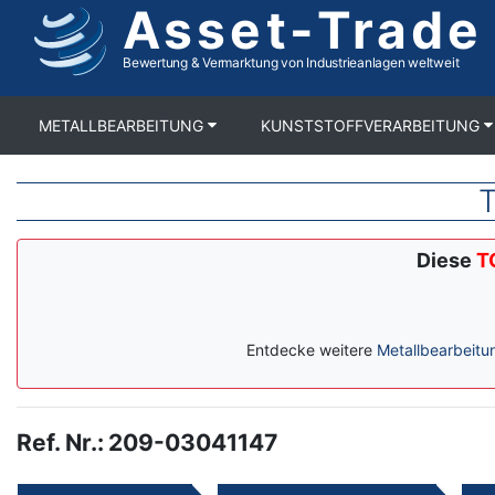
Asset-Trade
Direkt
zum
Inhalt
Bewertung & Vermarktung von Industrieanlagen weltweit
METALLBEARBEITUNG
KUNSTSTOFFVERARBEITUNG
T
Diese
T
Entdecke weitere
Metallbearbeitu
Ref. Nr.
:
209-03041147