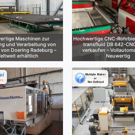
rtige Maschinen zur
Hochwertige CNC-Rohrbi
ng und Verarbeitung von
transfluid DB 642-CN
 von Doering Radeburg –
verkaufen – Vollautoma
eltweit erhältlich
Neuwertig