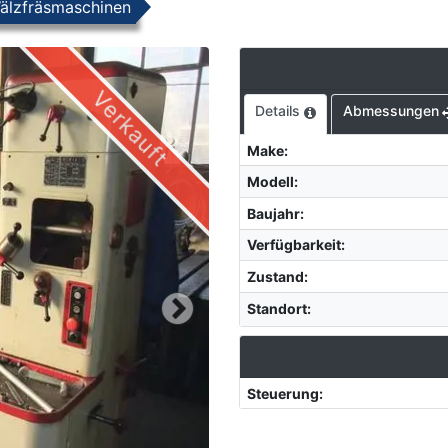
älzfräsmaschinen
Verkauft
Details
Abmessungen
Make
:
Modell
:
Baujahr
:
Verfügbarkeit
:
Zustand
:
Standort
:
Steuerung
: