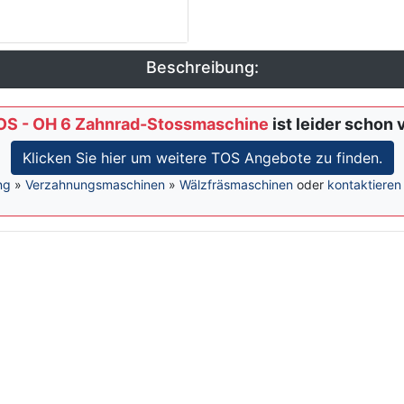
Beschreibung:
OS - OH 6 Zahnrad-Stossmaschine
ist leider schon 
Klicken Sie hier um weitere TOS Angebote zu finden.
ng
»
Verzahnungsmaschinen
»
Wälzfräsmaschinen
oder
kontaktieren