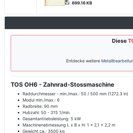
699.16 KB
Diese
T
Entdecke weitere
Metallbearbeitu
TOS OH6 - Zahnrad-Stossmaschine
Description
Raddurchmesser - min./max.: 50 / 500 mm (1272.3 in)
Modul min./max.: 6
Radbreite: 90 mm
Hubzahl: 50 - 315 1/min.
Gesamtantriebsleistung: 5 kW
Maschinenabmessung L x B x H: 1 x 2,1 x 2,2 m
Gewicht ca.: 3500 kg