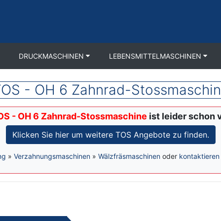
DRUCKMASCHINEN
LEBENSMITTELMASCHINEN
OS - OH 6 Zahnrad-Stossmaschi
OS - OH 6 Zahnrad-Stossmaschine
ist leider schon 
Klicken Sie hier um weitere TOS Angebote zu finden.
ng
»
Verzahnungsmaschinen
»
Wälzfräsmaschinen
oder
kontaktieren