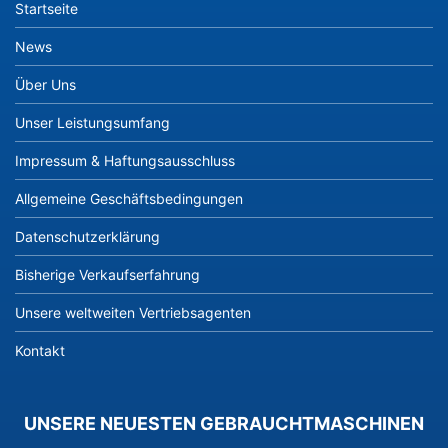
Please
Startseite
add
products
News
to
your
Über Uns
inquiry
Unser Leistungsumfang
list
first.
Impressum & Haftungsausschluss
Allgemeine Geschäftsbedingungen
Datenschutzerklärung
Bisherige Verkaufserfahrung
Unsere weltweiten Vertriebsagenten
Kontakt
UNSERE NEUESTEN GEBRAUCHTMASCHINEN