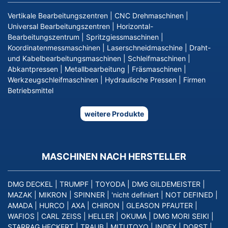
Vertikale Bearbeitungszentren
|
CNC Drehmaschinen
|
Universal Bearbeitungszentren
|
Horizontal-
Bearbeitungszentrum
|
Spritzgiessmaschinen
|
Koordinatenmessmaschinen
|
Laserschneidmaschine
|
Draht-
und Kabelbearbeitungsmaschinen
|
Schleifmaschinen
|
Abkantpressen
|
Metallbearbeitung
|
Fräsmaschinen
|
Werkzeugschleifmaschinen
|
Hydraulische Pressen
|
Firmen
Betriebsmittel
weitere Produkte
MASCHINEN NACH HERSTELLER
DMG DECKEL
|
TRUMPF
|
TOYODA
|
DMG GILDEMEISTER
|
MAZAK
|
MIKRON
|
SPINNER
|
'nicht definiert
|
NOT DEFINED
|
AMADA
|
HURCO
|
AXA
|
CHIRON
|
GLEASON PFAUTER
|
WAFIOS
|
CARL ZEISS
|
HELLER
|
OKUMA
|
DMG MORI SEIKI
|
STARRAG HECKERT
|
TRAUB
|
MITUTOYO
|
INDEX
|
DORST
|