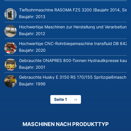
Tiefbohrmaschine RASOMA FZS 3200 (Baujahr 2014, Siem
Baujahr:
2013
Hochwertige Maschinen zur Herstellung und Verarbeitung v
Baujahr:
2012
Hochwertige CNC-Rohrbiegemaschine transfluid DB 642-CN
Baujahr:
2020
Gebrauchte ONAPRES 800-Tonnen Hydraulikpresse kaufe
Baujahr:
2001
Gebrauchte Husky E 3150 RS 170/155 Spritzgießmaschin
Baujahr:
1996
Seite 1
Nächste
››
Seite
MASCHINEN NACH PRODUKTTYP