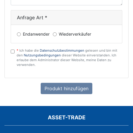
Anfrage Art *
Endanwender
Wiederverkäufer
*
Ich habe die
Datenschutzbestimmungen
gelesen und bin mit
DSGVO
den
Nutzungsbedingungen
dieser Website einverstanden. Ich
erlaube dem Administrator dieser Website, meine Daten zu
verwenden.
Your
inquiry
list
ASSET-TRADE
is
empty.