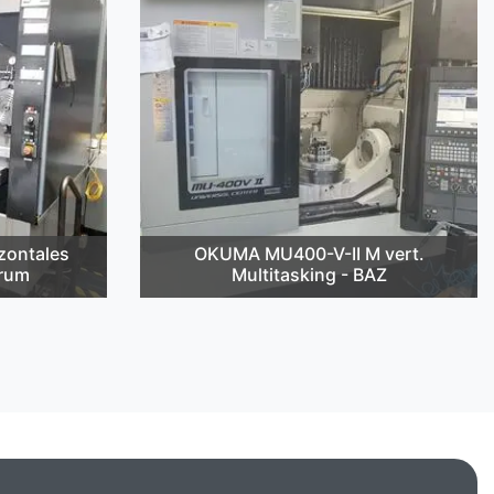
zontales
OKUMA MU400-V-II M vert.
trum
Multitasking - BAZ