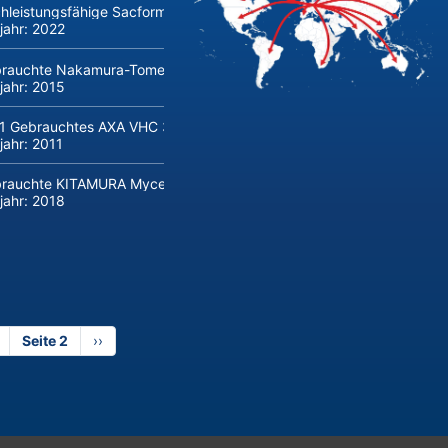
hleistungsfähige Sacform AGM-line Querteilanlage (0,5-2 mm x 16
jahr:
2022
rauchte Nakamura-Tome AS-200 CNC-Drehmaschine mit Stangenla
jahr:
2015
1 Gebrauchtes AXA VHC 3 XTS 50 5-Achsen-Maschinenzentrum mit
jahr:
2011
rauchte KITAMURA Mycenter-HX300iG/400 BAZ
jahr:
2018
orherige
Seite 2
Nächste
››
ite
Seite