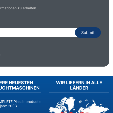
rmationen zu erhalten.
.
ERE NEUESTEN
WIR LIEFERN IN ALLE
UCHTMASCHINEN
LÄNDER
PLETE Plastic production linie COSMETICS and PERFUMERY, jars, bot
jahr:
2003