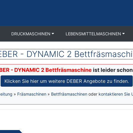
DRUCKMASCHINEN
LEBENSMITTELMASCHINEN
BER - DYNAMIC 2 Bettfräsmasch
BER - DYNAMIC 2 Bettfräsmaschine
ist leider schon
Klicken Sie hier um weitere DEBER Angebote zu finden.
eitung
»
Fräsmaschinen
»
Bettfräsmaschinen
oder
kontaktieren Sie 