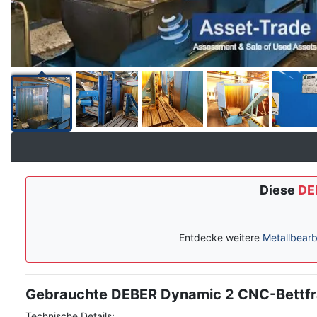
Diese
DE
Entdecke weitere
Metallbearb
Gebrauchte DEBER Dynamic 2 CNC-Bettf
Description
Technische Details: