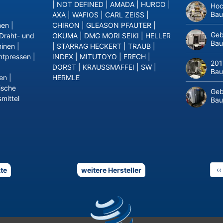
|
NOT DEFINED
|
AMADA
|
HURCO
|
Hoc
Bau
AXA
|
WAFIOS
|
CARL ZEISS
|
nen
|
CHIRON
|
GLEASON PFAUTER
|
Geb
Draht- und
OKUMA
|
DMG MORI SEIKI
|
HELLER
Bau
inen
|
|
STARRAG HECKERT
|
TRAUB
|
ntpressen
|
INDEX
|
MITUTOYO
|
FRECH
|
201
DORST
|
KRAUSSMAFFEI
|
SW
|
Bau
en
|
HERMLE
ische
Geb
mittel
Bau
V
‹‹
te
weitere Hersteller
Se