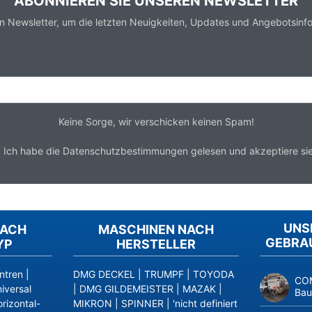
ABONNIEREN SIE UNSEREN NEWSLETTER
n Newsletter, um die letzten Neuigkeiten, Updates und Angebotsinfo
Keine Sorge, wir verschicken keinen Spam!
*
Ich habe die
Datenschutzbestimmungen
gelesen und akzeptiere sie
UNS
NACH
MASCHINEN NACH
GEBRA
YP
HERSTELLER
ntren
|
DMG DECKEL
|
TRUMPF
|
TOYODA
COM
iversal
|
DMG GILDEMEISTER
|
MAZAK
|
Bau
rizontal-
MIKRON
|
SPINNER
|
'nicht definiert