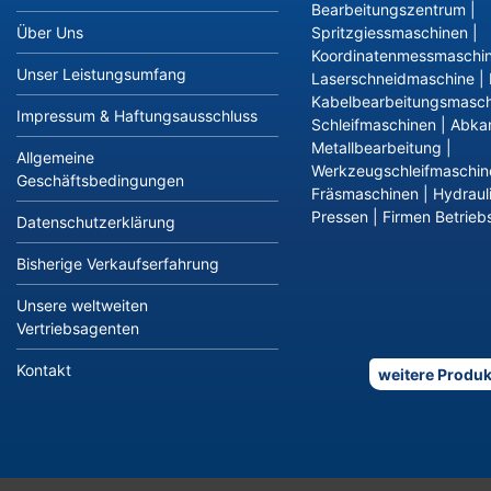
Bearbeitungszentrum
|
Über Uns
Spritzgiessmaschinen
|
Koordinatenmessmaschi
Unser Leistungsumfang
Laserschneidmaschine
|
Kabelbearbeitungsmasch
Impressum & Haftungsausschluss
Schleifmaschinen
|
Abka
Metallbearbeitung
|
Allgemeine
Werkzeugschleifmaschin
Geschäftsbedingungen
Fräsmaschinen
|
Hydraul
Pressen
|
Firmen Betriebs
Datenschutzerklärung
Bisherige Verkaufserfahrung
Unsere weltweiten
Vertriebsagenten
Kontakt
weitere Produk