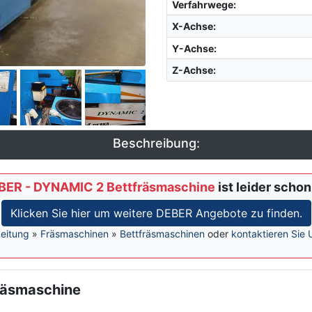
Verfahrwege:
X-Achse
:
Y-Achse
:
Z-Achse
:
Beschreibung:
BER - DYNAMIC 2 Bettfräsmaschine
ist leider schon
Klicken Sie hier um weitere DEBER Angebote zu finden.
eitung
»
Fräsmaschinen
»
Bettfräsmaschinen
oder
kontaktieren Sie 
räsmaschine