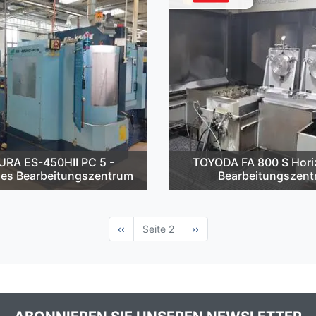
RA ES-450HII PC 5 -
TOYODA FA 800 S Hori
les Bearbeitungszentrum
Bearbeitungszen
Vorherige
‹‹
Seite 2
Nächste
››
Seite
Seite