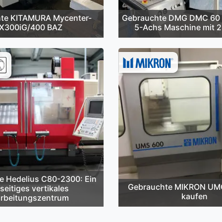
te KITAMURA Mycenter-
Gebrauchte DMG DMC 60 
X300iG/400 BAZ
5-Achs Maschine mit 2
e Hedelius C80-2300: Ein
Gebrauchte MIKRON UM
lseitiges vertikales
kaufen
rbeitungszentrum