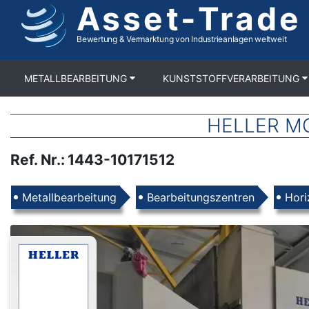
Asset-Trade
Direkt
zum
Inhalt
Bewertung & Vermarktung von Industrieanlagen weltweit
METALLBEARBEITUNG
KUNSTSTOFFVERARBEITUNG
HELLER MC
Ref. Nr.
:
1443-10171512
Produkte
Metallbearbeitung
Bearbeitungszentren
Hori