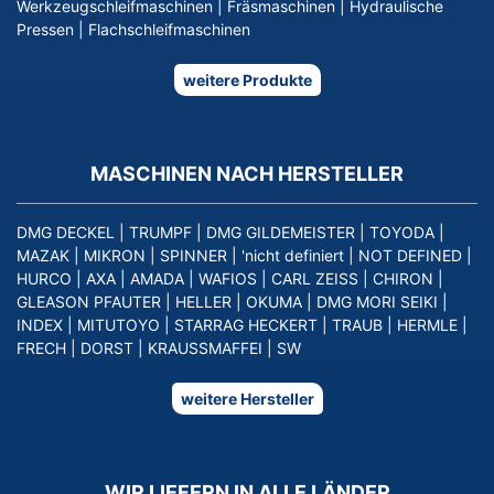
Werkzeugschleifmaschinen
|
Fräsmaschinen
|
Hydraulische
Pressen
|
Flachschleifmaschinen
weitere Produkte
MASCHINEN NACH HERSTELLER
DMG DECKEL
|
TRUMPF
|
DMG GILDEMEISTER
|
TOYODA
|
MAZAK
|
MIKRON
|
SPINNER
|
'nicht definiert
|
NOT DEFINED
|
HURCO
|
AXA
|
AMADA
|
WAFIOS
|
CARL ZEISS
|
CHIRON
|
GLEASON PFAUTER
|
HELLER
|
OKUMA
|
DMG MORI SEIKI
|
INDEX
|
MITUTOYO
|
STARRAG HECKERT
|
TRAUB
|
HERMLE
|
FRECH
|
DORST
|
KRAUSSMAFFEI
|
SW
weitere Hersteller
WIR LIEFERN IN ALLE LÄNDER