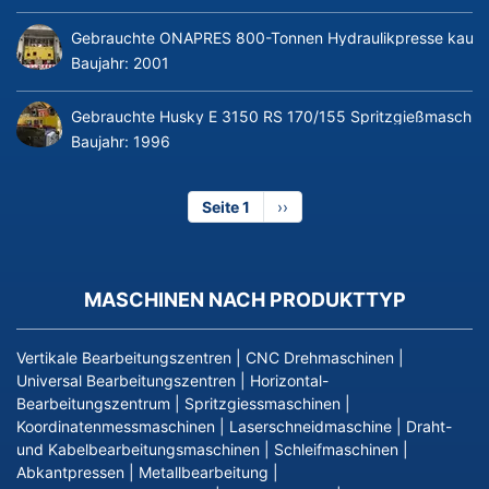
Gebrauchte ONAPRES 800-Tonnen Hydraulikpresse kaufe
Baujahr:
2001
Gebrauchte Husky E 3150 RS 170/155 Spritzgießmaschin
Baujahr:
1996
Seite 1
Nächste
››
Seite
MASCHINEN NACH PRODUKTTYP
Vertikale Bearbeitungszentren
|
CNC Drehmaschinen
|
Universal Bearbeitungszentren
|
Horizontal-
Bearbeitungszentrum
|
Spritzgiessmaschinen
|
Koordinatenmessmaschinen
|
Laserschneidmaschine
|
Draht-
und Kabelbearbeitungsmaschinen
|
Schleifmaschinen
|
Abkantpressen
|
Metallbearbeitung
|