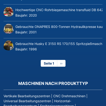
Hochwertige CNC-Rohrbiegemaschine transfluid DB 642-CN
Baujahr:
2020
Gebrauchte ONAPRES 800-Tonnen Hydraulikpresse kaufe
Baujahr:
2001
Gebrauchte Husky E 3150 RS 170/155 Spritzgießmaschin
Baujahr:
1996
Seite 1
Nächste
››
Seite
MASCHINEN NACH PRODUKTTYP
Vertikale Bearbeitungszentren
|
CNC Drehmaschinen
|
Universal Bearbeitungszentren
|
Horizontal-
Bearbeitungszentrum
|
Spritzgiessmaschinen
|