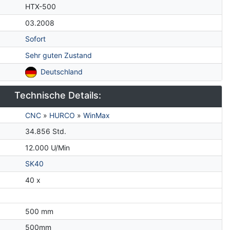
HTX-500
03.2008
Sofort
Sehr guten Zustand
Deutschland
Technische Details:
CNC
»
HURCO
»
WinMax
34.856 Std.
12.000 U/Min
SK40
40 x
500 mm
500mm