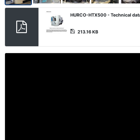
Media
HURCO-HTX500 - Technical dat
Datei
213.16 KB
Video