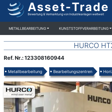
Asset-Trade
Direkt
zum
Inhalt
Bewertung & Vermarktung von Industrieanlagen weltweit
METALLBEARBEITUNG
KUNSTSTOFFVERARBEITUNG
HURCO HTX 
Ref. Nr.
:
123308160944
Produkte
Metallbearbeitung
Bearbeitungszentren
Hori