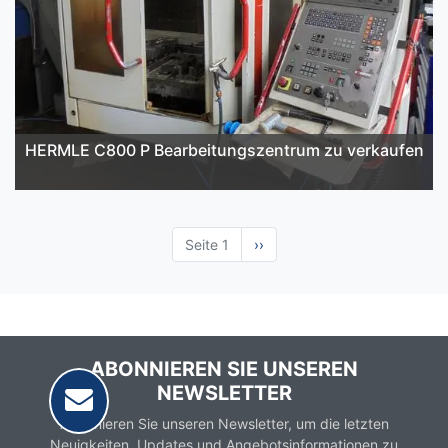
HERMLE C800 P Bearbeitungszentrum zu verkaufen
Seite 1
Nächste
››
Seite
ABONNIEREN SIE UNSEREN
NEWSLETTER
Abonnieren Sie unseren Newsletter, um die letzten
Neuigkeiten, Updates und Angebotsinformationen zu