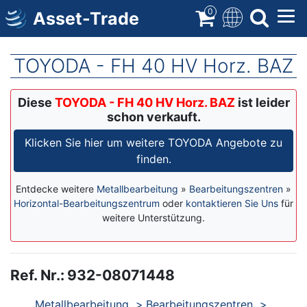
Direkt
0
Asset-Trade
zum
Inhalt
TOYODA - FH 40 HV Horz. BAZ
Diese
TOYODA - FH 40 HV Horz. BAZ
ist leider
schon verkauft.
Klicken Sie hier um weitere TOYODA Angebote zu
finden.
Entdecke weitere
Metallbearbeitung
»
Bearbeitungszentren
»
Horizontal-Bearbeitungszentrum
oder
kontaktieren Sie Uns
für
weitere Unterstützung.
Ref. Nr.
:
932-08071448
Produkte
Metallbearbeitung
Bearbeitungszentren