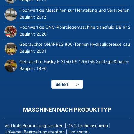
Hochwertige Maschinen zur Herstellung und Verarbeitung v
Baujahr:
2012
Hochwertige CNC-Rohrbiegemaschine transfluid DB 642-CN
Baujahr:
2020
Gebrauchte ONAPRES 800-Tonnen Hydraulikpresse kaufe
Baujahr:
2001
Gebrauchte Husky E 3150 RS 170/155 Spritzgießmaschin
Baujahr:
1996
Seite 1
Nächste
››
Seite
MASCHINEN NACH PRODUKTTYP
Vertikale Bearbeitungszentren
|
CNC Drehmaschinen
|
Universal Bearbeitungszentren
|
Horizontal-