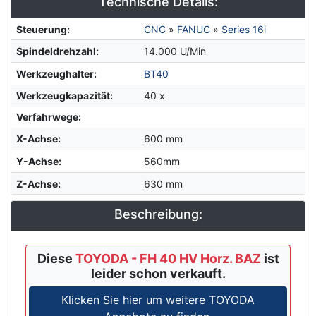
Technische Details:
Steuerung
:
CNC
»
FANUC
»
Series 16i
Spindeldrehzahl
:
14.000 U/Min
Werkzeughalter
:
BT40
Werkzeugkapazität
:
40 x
Verfahrwege:
X-Achse
:
600 mm
Y-Achse
:
560mm
Z-Achse
:
630 mm
Beschreibung:
Diese
TOYODA - FH 40 HV Horz. BAZ
ist
leider schon verkauft.
Klicken Sie hier um weitere TOYODA