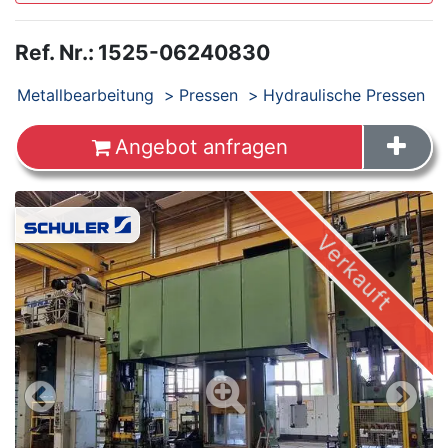
Ref. Nr.
:
1525-06240830
Produkte
Metallbearbeitung
Pressen
Hydraulische Pressen
Angebot anfragen
Images
Verkauft