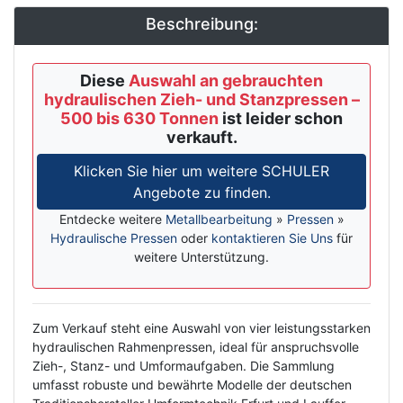
Beschreibung:
Diese
Auswahl an gebrauchten
hydraulischen Zieh- und Stanzpressen –
500 bis 630 Tonnen
ist leider schon
verkauft.
Klicken Sie hier um weitere SCHULER
Angebote zu finden.
Entdecke weitere
Metallbearbeitung
»
Pressen
»
Hydraulische Pressen
oder
kontaktieren Sie Uns
für
weitere Unterstützung.
Description
Zum Verkauf steht eine Auswahl von vier leistungsstarken
hydraulischen Rahmenpressen, ideal für anspruchsvolle
Zieh-, Stanz- und Umformaufgaben. Die Sammlung
umfasst robuste und bewährte Modelle der deutschen