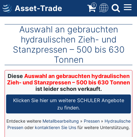
Direkt
0
Asset-Trade
zum
Inhalt
Auswahl an gebrauchten
hydraulischen Zieh- und
Stanzpressen – 500 bis 630
Tonnen
Diese
Auswahl an gebrauchten hydraulischen
Zieh- und Stanzpressen – 500 bis 630 Tonnen
ist leider schon verkauft.
Klicken Sie hier um weitere SCHULER Angebote
zu finden.
Entdecke weitere
Metallbearbeitung
»
Pressen
»
Hydraulische
Pressen
oder
kontaktieren Sie Uns
für weitere Unterstützung.