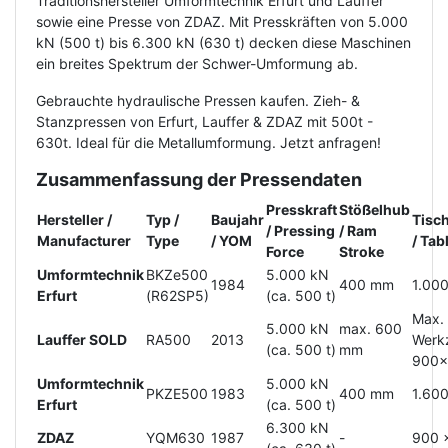
Traditionshersteller Umformtechnik Erfurt und Lauffer
sowie eine Presse von ZDAZ. Mit Presskräften von 5.000
kN (500 t) bis 6.300 kN (630 t) decken diese Maschinen
ein breites Spektrum der Schwer-Umformung ab.
Gebrauchte hydraulische Pressen kaufen. Zieh- &
Stanzpressen von Erfurt, Lauffer & ZDAZ mit 500t -
630t. Ideal für die Metallumformung. Jetzt anfragen!
Zusammenfassung der Pressendaten
Presskraft
Stößelhub
Hersteller /
Typ /
Baujahr
Tisc
/ Pressing
/ Ram
Manufacturer
Type
/ YOM
/ Ta
Force
Stroke
Umformtechnik
BKZe500
5.000 kN
1984
400 mm
1.00
Erfurt
(R62SP5)
(ca. 500 t)
Max.
5.000 kN
max. 600
Lauffer SOLD
RA500
2013
Werk
(ca. 500 t)
mm
900
Umformtechnik
5.000 kN
PKZE500
1983
400 mm
1.60
Erfurt
(ca. 500 t)
6.300 kN
ZDAZ
YQM630
1987
-
900 