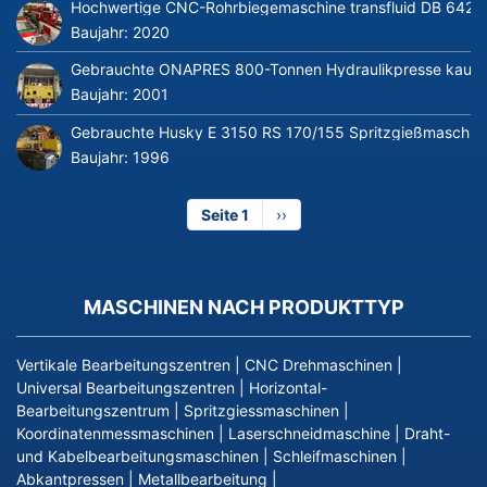
Hochwertige CNC-Rohrbiegemaschine transfluid DB 642-CN
Baujahr:
2020
Gebrauchte ONAPRES 800-Tonnen Hydraulikpresse kaufe
Baujahr:
2001
Gebrauchte Husky E 3150 RS 170/155 Spritzgießmaschin
Baujahr:
1996
Seite 1
Nächste
››
Seite
MASCHINEN NACH PRODUKTTYP
Vertikale Bearbeitungszentren
|
CNC Drehmaschinen
|
Universal Bearbeitungszentren
|
Horizontal-
Bearbeitungszentrum
|
Spritzgiessmaschinen
|
Koordinatenmessmaschinen
|
Laserschneidmaschine
|
Draht-
und Kabelbearbeitungsmaschinen
|
Schleifmaschinen
|
Abkantpressen
|
Metallbearbeitung
|