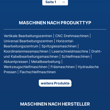
Seite 1
Nächste
››
Seite
MASCHINEN NACH PRODUKTTYP
Vertikale Bearbeitungszentren
|
CNC Drehmaschinen
|
Universal Bearbeitungszentren
|
Horizontal-
Bearbeitungszentrum
|
Spritzgiessmaschinen
|
Koordinatenmessmaschinen
|
Laserschneidmaschine
|
Draht-
und Kabelbearbeitungsmaschinen
|
Schleifmaschinen
|
Abkantpressen
|
Metallbearbeitung
|
Werkzeugschleifmaschinen
|
Fräsmaschinen
|
Hydraulische
Pressen
|
Flachschleifmaschinen
weitere Produkte
MASCHINEN NACH HERSTELLER