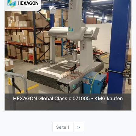
HEXAGON Global Classic 071005 - KMG kaufen
Seite 1
Nächste
››
Seite