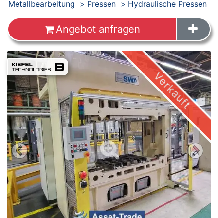
Produkte
Metallbearbeitung
Pressen
Hydraulische Pressen
Angebot anfragen
Images
Verkauft