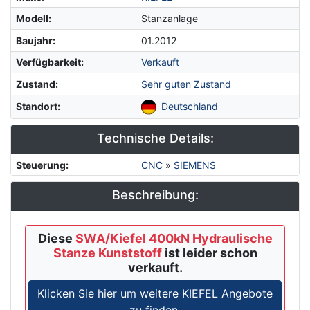
Modell
:
Stanzanlage
Baujahr
:
01.2012
Verfügbarkeit
:
Verkauft
Zustand
:
Sehr guten Zustand
Standort
:
Deutschland
Technische Details:
Steuerung
:
CNC
»
SIEMENS
Beschreibung:
Diese
SWA/Kiefel 400kN Hydraulische
Stanze Kunststoff
ist leider schon
verkauft.
Klicken Sie hier um weitere KIEFEL Angebote