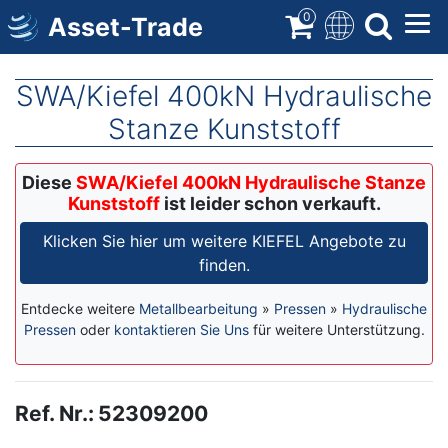
Direkt
0
Asset-Trade
zum
Inhalt
SWA/Kiefel 400kN Hydraulische
Stanze Kunststoff
Diese
SWA/Kiefel 400kN Hydraulische Stanze
Kunststoff
ist leider schon verkauft.
Klicken Sie hier um weitere KIEFEL Angebote zu
finden.
Entdecke weitere
Metallbearbeitung
»
Pressen
»
Hydraulische
Pressen
oder
kontaktieren Sie Uns
für weitere Unterstützung.
Ref. Nr.
:
52309200