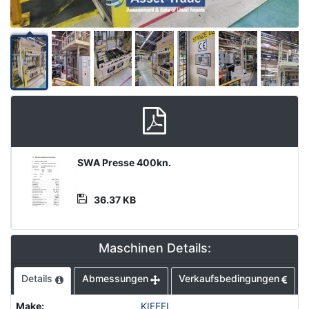
Product
SWA Presse 400kn.
Document
36.37 KB
Maschinen Details:
Details
Abmessungen
Verkaufsbedingungen
Make
:
KIEFEL