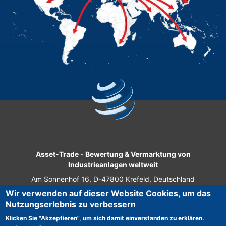
Asset-Trade
-
Bewertung & Vermarktung von
Industrieanlagen weltweit
Am Sonnenhof 16, D-47800 Krefeld, Deutschland
Wir verwenden auf dieser Website Cookies, um das
Tel.: +49 2151 32 500 33
Nutzungserlebnis zu verbessern
Fax.: +49 2151 65 29 22
Klicken Sie "Akzeptieren", um sich damit einverstanden zu erklären.
© 2026 Asset-Trade