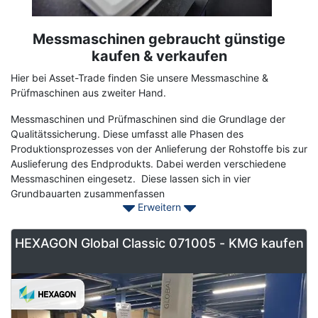
Messmaschinen gebraucht günstige
Term
Description
kaufen & verkaufen
Hier bei Asset-Trade finden Sie unsere Messmaschine &
Prüfmaschinen aus zweiter Hand.
Messmaschinen und Prüfmaschinen sind die Grundlage der
Qualitätssicherung. Diese umfasst alle Phasen des
Produktionsprozesses von der Anlieferung der Rohstoffe bis zur
Auslieferung des Endprodukts. Dabei werden verschiedene
Messmaschinen eingesetz. Diese lassen sich in vier
Grundbauarten zusammenfassen
Erweitern
Portalmeßgeräte
- für kleine bis mittelgroße Teile
geeignet, z.B. Getriebe oder Kettenräder
HEXAGON Global Classic 071005 - KMG kaufen
Ständermeßgeräte
- kleine Messbereiche mit guter
Zugänglichkeit und geringe Messunsicherheit
Brückenmeßgeräte
- sehr große Messbereiche, z.B
Karosserien
Auslegermeßgeräte
- große Meßbereiche