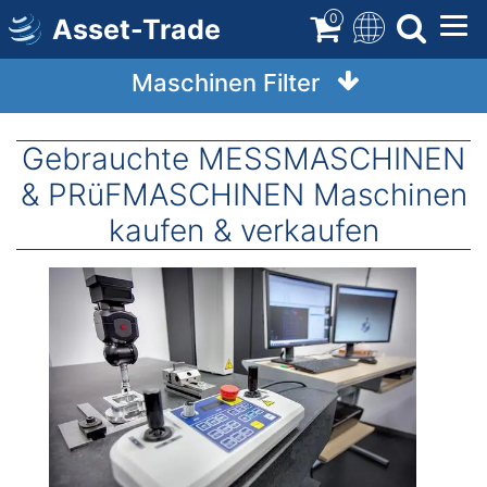
Direkt
0
Asset-Trade
zum
Inhalt
Maschinen Filter
Gebrauchte MESSMASCHINEN
& PRüFMASCHINEN Maschinen
kaufen & verkaufen
Image