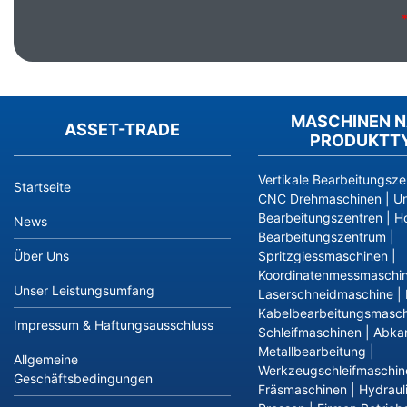
MASCHINEN 
ASSET-TRADE
PRODUKTT
Vertikale Bearbeitungsze
Startseite
CNC Drehmaschinen
|
Un
Bearbeitungszentren
|
Ho
News
Bearbeitungszentrum
|
Über Uns
Spritzgiessmaschinen
|
Koordinatenmessmaschi
Unser Leistungsumfang
Laserschneidmaschine
|
Kabelbearbeitungsmasch
Impressum & Haftungsausschluss
Schleifmaschinen
|
Abka
Metallbearbeitung
|
Allgemeine
Werkzeugschleifmaschin
Geschäftsbedingungen
Fräsmaschinen
|
Hydraul