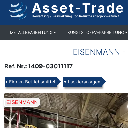
Asset-Trade
Direkt
zum
Inhalt
Bewertung & Vermarktung von Industrieanlagen weltweit
METALLBEARBEITUNG
KUNSTSTOFFVERARBEITUNG
EISENMANN - El
Ref. Nr.
:
1409-03011117
Produkte
Firmen Betriebsmittel
Lackieranlagen
Images