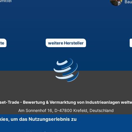
mittel
Bau
te
weitere Hersteller
set-Trade
-
Bewertung & Vermarktung von Industrieanlagen weltw
Am Sonnenhof 16, D-47800 Krefeld, Deutschland
ies, um das Nutzungserlebnis zu
Tel.: +49 2151 32 500 33
|
Fax.: +49 2151 65 29 22
© 2026 Asset-Trade