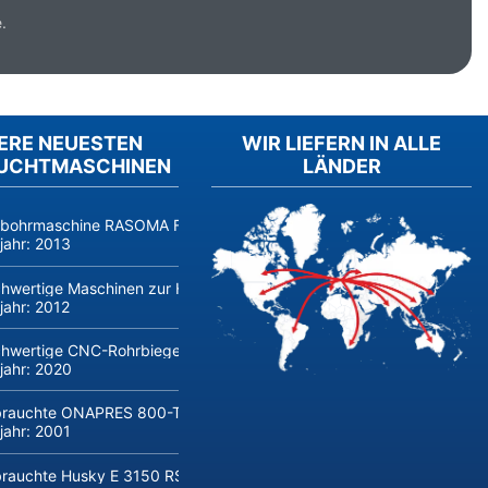
.
ERE NEUESTEN
WIR LIEFERN IN ALLE
UCHTMASCHINEN
LÄNDER
fbohrmaschine RASOMA FZS 3200 (Baujahr 2014, Siemens 840D sl) 
jahr:
2013
hwertige Maschinen zur Herstellung und Verarbeitung von Flachglas 
jahr:
2012
hwertige CNC-Rohrbiegemaschine transfluid DB 642-CNC-R/L zu verk
jahr:
2020
rauchte ONAPRES 800-Tonnen Hydraulikpresse kaufen
jahr:
2001
rauchte Husky E 3150 RS 170/155 Spritzgießmaschine kaufen