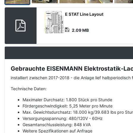
Product
E STAT Line Layout
Document
2.09 MB
Gebrauchte EISENMANN Elektrostatik-Lack
Description
installiert zwischen 2017-2018 - die Anlage lief halbperiodis
Technische Daten:
Maximaler Durchsatz: 1.800 Stück pro Stunde
Fördergeschwindigkeit: 5,25 Meter pro Minute
Max. Gewichtsdurchsatz: 18.000 kg/39.683 lbs pro Stu
Versorgungsspannung: 480/120V - 60Hz
Gesamtanschlussleistung: 848 kVA
Weitere Spezifikationen auf Anfrage