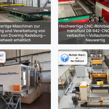
rtige Maschinen zur
Hochwertige CNC-Rohrbi
ng und Verarbeitung von
transfluid DB 642-CN
 von Doering Radeburg –
verkaufen – Vollautoma
eltweit erhältlich
Neuwertig