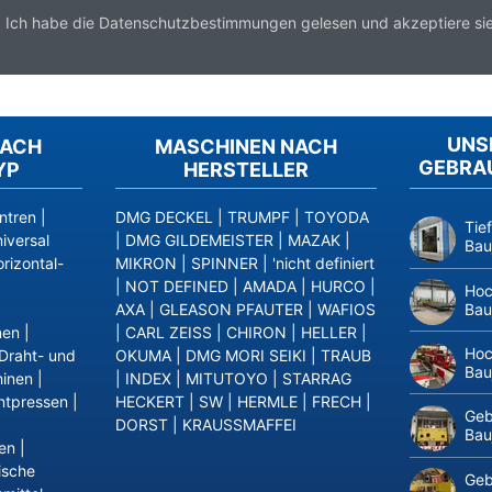
*
Ich habe die
Datenschutzbestimmungen
gelesen und akzeptiere sie
UNS
NACH
MASCHINEN NACH
GEBRA
YP
HERSTELLER
ntren
|
DMG DECKEL
|
TRUMPF
|
TOYODA
Tie
iversal
|
DMG GILDEMEISTER
|
MAZAK
|
Bau
rizontal-
MIKRON
|
SPINNER
|
'nicht definiert
|
NOT DEFINED
|
AMADA
|
HURCO
|
Hoc
Bau
AXA
|
GLEASON PFAUTER
|
WAFIOS
nen
|
|
CARL ZEISS
|
CHIRON
|
HELLER
|
Hoc
Draht- und
OKUMA
|
DMG MORI SEIKI
|
TRAUB
Bau
inen
|
|
INDEX
|
MITUTOYO
|
STARRAG
ntpressen
|
HECKERT
|
SW
|
HERMLE
|
FRECH
|
Geb
DORST
|
KRAUSSMAFFEI
Bau
en
|
ische
Geb