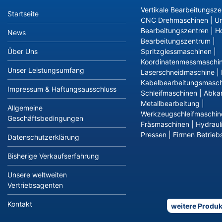
Vertikale Bearbeitungsze
Startseite
CNC Drehmaschinen
|
Un
Bearbeitungszentren
|
Ho
News
Bearbeitungszentrum
|
Über Uns
Spritzgiessmaschinen
|
Koordinatenmessmaschi
Unser Leistungsumfang
Laserschneidmaschine
|
Kabelbearbeitungsmasch
Impressum & Haftungsausschluss
Schleifmaschinen
|
Abka
Metallbearbeitung
|
Allgemeine
Werkzeugschleifmaschin
Geschäftsbedingungen
Fräsmaschinen
|
Hydraul
Pressen
|
Firmen Betriebs
Datenschutzerklärung
Bisherige Verkaufserfahrung
Unsere weltweiten
Vertriebsagenten
Kontakt
weitere Produk