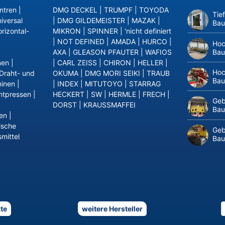
ntren
|
DMG DECKEL
|
TRUMPF
|
TOYODA
Tie
iversal
|
DMG GILDEMEISTER
|
MAZAK
|
Bau
rizontal-
MIKRON
|
SPINNER
|
'nicht definiert
|
NOT DEFINED
|
AMADA
|
HURCO
|
Hoc
Bau
AXA
|
GLEASON PFAUTER
|
WAFIOS
nen
|
|
CARL ZEISS
|
CHIRON
|
HELLER
|
Hoc
Draht- und
OKUMA
|
DMG MORI SEIKI
|
TRAUB
Bau
inen
|
|
INDEX
|
MITUTOYO
|
STARRAG
ntpressen
|
HECKERT
|
SW
|
HERMLE
|
FRECH
|
Geb
DORST
|
KRAUSSMAFFEI
Bau
en
|
ische
Geb
mittel
Bau
te
weitere Hersteller