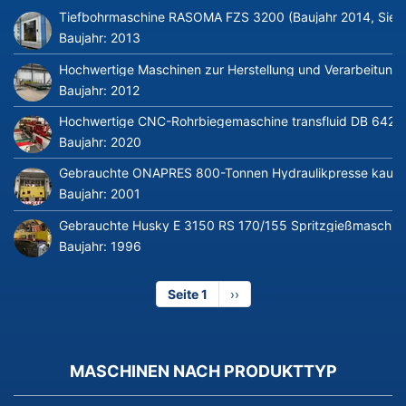
Tiefbohrmaschine RASOMA FZS 3200 (Baujahr 2014, Siem
Baujahr:
2013
Hochwertige Maschinen zur Herstellung und Verarbeitung v
Baujahr:
2012
Hochwertige CNC-Rohrbiegemaschine transfluid DB 642-CN
Baujahr:
2020
Gebrauchte ONAPRES 800-Tonnen Hydraulikpresse kaufe
Baujahr:
2001
Gebrauchte Husky E 3150 RS 170/155 Spritzgießmaschin
Baujahr:
1996
Seite 1
Nächste
››
Seite
MASCHINEN NACH PRODUKTTYP