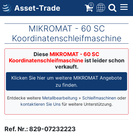
Direkt
0
Asset-Trade
zum
Inhalt
MIKROMAT - 60 SC
Koordinatenschleifmaschine
Diese
MIKROMAT - 60 SC
Koordinatenschleifmaschine
ist leider schon
verkauft.
Klicken Sie hier um weitere MIKROMAT Angebote
zu finden.
Entdecke weitere
Metallbearbeitung
»
Schleifmaschinen
oder
kontaktieren Sie Uns
für weitere Unterstützung.
Ref. Nr.
:
829-07232223