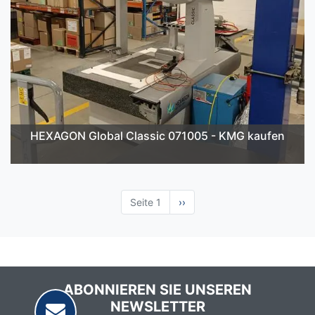
HEXAGON Global Classic 071005 - KMG kaufen
Seite 1
Nächste
››
Seite
ABONNIEREN SIE UNSEREN
NEWSLETTER