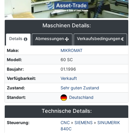
Maschinen Details:
Details
Abmessungen
Verkaufsbedingungen
Make
:
MIKROMAT
Modell
:
60 SC
Baujahr
:
01.1996
Verfügbarkeit
:
Verkauft
Zustand
:
Sehr guten Zustand
Standort
:
Deutschland
Technische Details:
Steuerung
:
CNC
»
SIEMENS
»
SINUMERIK
840C