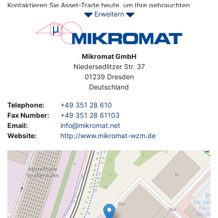
Kontaktieren Sie Asset-Trade heute, um Ihre gebrauchten
Erweitern
Mikromat Maschinen zu finden
Image
Address
Mikromat GmbH
Niedersedlitzer Str. 37
01239
Dresden
Deutschland
Telephone
:
+49 351 28 610
Fax Number
:
+49 351 28 61103
Email
:
info@mikromat.net
Website
:
http://www.mikromat-wzm.de
Geolocation