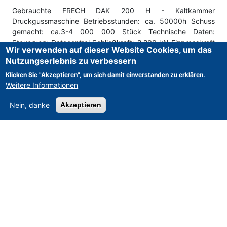
Gebrauchte FRECH DAK 200 H - Kaltkammer
Druckgussmaschine Betriebsstunden: ca. 50000h Schuss
gemacht: ca.3-4 000 000 Stück Technische Daten:
Steuerung: Datacontrol Schließkraft: 2.200 kN Einpresskraft
Wir verwenden auf dieser Website Cookies, um das
25 ton…
Nutzungserlebnis zu verbessern
Mehr erfahren
Klicken Sie "Akzeptieren", um sich damit einverstanden zu erklären.
Weitere Informationen
Angebot anfordern
Nein, danke
Akzeptieren
Vollständiger Leitfaden für den Kauf von
Term
Wiki
gebrauchten Druckgießmaschinen
Druckgießmaschinen:
Unverzichtbar für Metallverarbeitung
und Präzisionsfertigung
Druckgießmaschinen sind eine wichtige Komponente in der