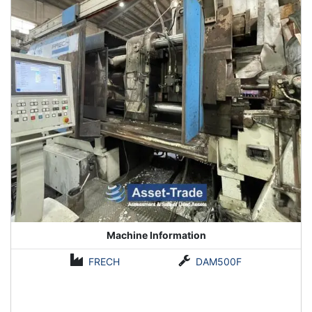
Lieferanten beziehen, hergestellt. Unsere breite Palette ist hoch
tun, langlebig, sicher vor Verschlechterung und sehr
erschwinglich. Diese Maschinen bieten Anwendungslösungen
für solche Bereiche wie Fahrzeug- und Großtechnik. Wir bieten
auch einen Anpassungsservice an. Wir sind der größte
Hersteller, Anbieter und Exporteur von Severity Die Launching
Machine. Es ist mit Top-Qualität Rohmaterial entworfen. Wir
haben auch unsere Produkte wie pro die gegebenen
Anforderungen der customers.our Severity sterben Launching
Geräte sind extrem von unseren Kunden geschätzt.
Wenden Sie sich noch heute an Asset-Trade, um Ihre
gebrauchten Druckgießmaschinen zu finden, mit denen Sie
Druckgussteile verarbeiten können, die stärker als Kunststoff
sind, eine höhere Lebensdauer haben und einem größeren
Temperaturbereich standhalten können.
Machine Information
FRECH
DAM500F