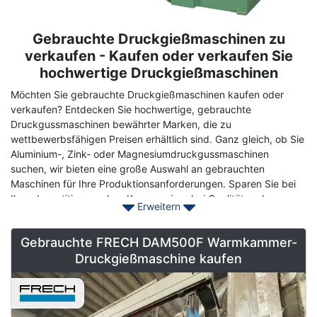
Gebrauchte Druckgießmaschinen zu
Term
Description
verkaufen - Kaufen oder verkaufen Sie
hochwertige Druckgießmaschinen
Möchten Sie gebrauchte Druckgießmaschinen kaufen oder
verkaufen? Entdecken Sie hochwertige, gebrauchte
Druckgussmaschinen bewährter Marken, die zu
wettbewerbsfähigen Preisen erhältlich sind. Ganz gleich, ob Sie
Aluminium-, Zink- oder Magnesiumdruckgussmaschinen
suchen, wir bieten eine große Auswahl an gebrauchten
Maschinen für Ihre Produktionsanforderungen. Sparen Sie bei
Ihren Investitionen, ohne Kompromisse bei Qualität und
Erweitern
Präzision einzugehen.
Wir führen bekannte Marken wie
BÜHLER
,
FRECH
,
EX-CELL-O
,
Gebrauchte FRECH DAM500F Warmkammer-
IDRA
,
ITALPRESS
um nur einige zu nennen.
Druckgießmaschine kaufen
Die breite Palette von Druckgussmaschinen, die wir anbieten,
wird durch die Verwendung von beeindruckender Technologie
und hochwertigen Rohstoffen, die wir von effektiven