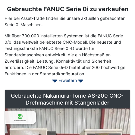
Gebrauchte FANUC Serie 0i zu verkaufen
Term
Description
Hier bei Asset-Trade finden Sie unsere aktuellen gebrauchten
Serie 0i Maschinen.
Mit über 700.000 installierten Systemen ist die FANUC Serie
0/0i das weltweit beliebteste CNC-Modell. Die neueste und
leistungsstärkste FANUC Serie 0i-D wurde für
Standardmaschinen entwickelt, die ein Höchstmaß an
Zuverlässigkeit, Leistung, Konnektivität und Sicherheit
erfordern. Die FANUC Serie 0i-D bietet über 200 hochwertige
Funktionen in der Standardkonfiguration.
Erweitern
Max. Gesamtzahl der Steuerungsachsen: 6 Achsen
Max. Anzahl der simultan gesteuerten Achsen: 4 Achsen
Gebrauchte Nakamura-Tome AS-200 CNC-
Drehmaschine mit Stangenlader
Wenden Sie sich noch heute an Asset-Trade, um Ihre
gebrauchten FANUC Serie 0i Maschinen zur Verbesserung Ihrer
Produktion zu finden.