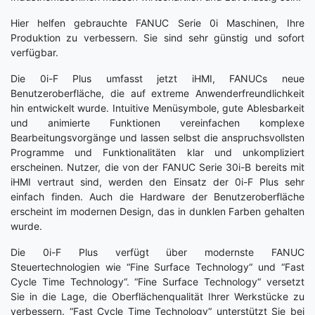
Hier helfen gebrauchte FANUC Serie 0i Maschinen, Ihre
Produktion zu verbessern. Sie sind sehr günstig und sofort
verfügbar.
Die
0
i
-F Plus umfasst jetzt iHMI, FANUCs neue
Benutzeroberfläche, die auf extreme Anwenderfreundlichkeit
hin entwickelt wurde. Intuitive Menüsymbole, gute Ablesbarkeit
und animierte Funktionen vereinfachen komplexe
Bearbeitungsvorgänge und lassen selbst die anspruchsvollsten
Programme und Funktionalitäten klar und unkompliziert
erscheinen. Nutzer, die von der FANUC Serie
30
i
-B bereits mit
iHMI vertraut sind, werden den Einsatz der
0
i
-F Plus sehr
einfach finden. Auch die Hardware der Benutzeroberfläche
erscheint im modernen Design, das in dunklen Farben gehalten
wurde.
Die
0
i
-F Plus verfügt über modernste FANUC
Steuertechnologien wie “Fine Surface Technology“ und “Fast
Cycle Time Technology“. “Fine Surface Technology“ versetzt
Sie in die Lage, die Oberflächenqualität Ihrer Werkstücke zu
verbessern. “Fast Cycle Time Technology“ unterstützt Sie bei