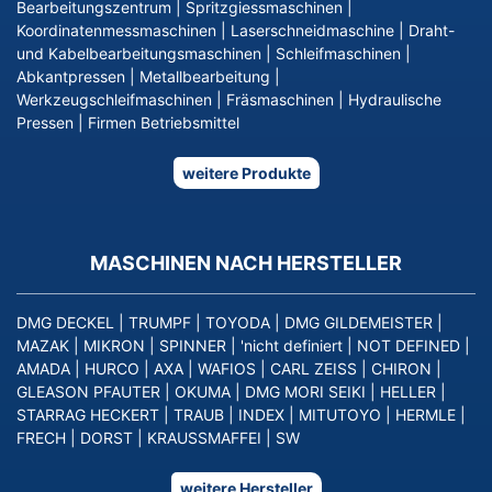
Bearbeitungszentrum
|
Spritzgiessmaschinen
|
Koordinatenmessmaschinen
|
Laserschneidmaschine
|
Draht-
und Kabelbearbeitungsmaschinen
|
Schleifmaschinen
|
Abkantpressen
|
Metallbearbeitung
|
Werkzeugschleifmaschinen
|
Fräsmaschinen
|
Hydraulische
Pressen
|
Firmen Betriebsmittel
weitere Produkte
MASCHINEN NACH HERSTELLER
DMG DECKEL
|
TRUMPF
|
TOYODA
|
DMG GILDEMEISTER
|
MAZAK
|
MIKRON
|
SPINNER
|
'nicht definiert
|
NOT DEFINED
|
AMADA
|
HURCO
|
AXA
|
WAFIOS
|
CARL ZEISS
|
CHIRON
|
GLEASON PFAUTER
|
OKUMA
|
DMG MORI SEIKI
|
HELLER
|
STARRAG HECKERT
|
TRAUB
|
INDEX
|
MITUTOYO
|
HERMLE
|
FRECH
|
DORST
|
KRAUSSMAFFEI
|
SW
weitere Hersteller