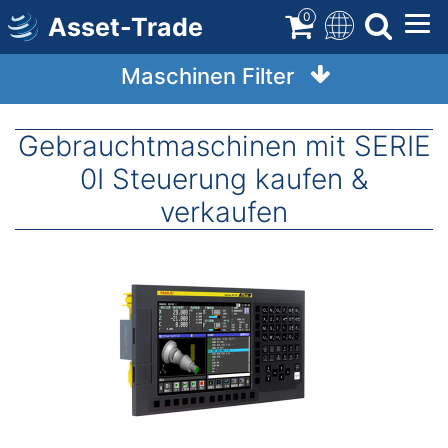
Direkt
0
Asset-Trade
zum
Inhalt
Maschinen Filter
Gebrauchtmaschinen mit SERIE
0I Steuerung kaufen &
verkaufen
Image