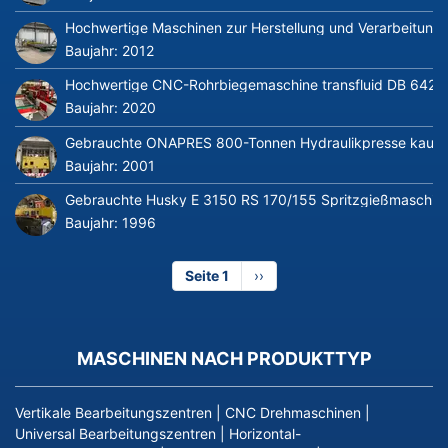
Hochwertige Maschinen zur Herstellung und Verarbeitung v
Baujahr:
2012
Hochwertige CNC-Rohrbiegemaschine transfluid DB 642-CN
Baujahr:
2020
Gebrauchte ONAPRES 800-Tonnen Hydraulikpresse kaufe
Baujahr:
2001
Gebrauchte Husky E 3150 RS 170/155 Spritzgießmaschin
Baujahr:
1996
Seite 1
Nächste
››
Seite
MASCHINEN NACH PRODUKTTYP
Vertikale Bearbeitungszentren
|
CNC Drehmaschinen
|
Universal Bearbeitungszentren
|
Horizontal-