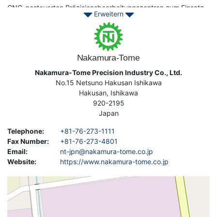
CNC-gesteuerten Präzisionsbearbeitungszentren zum Einsatz
Erweitern
kommen.
Image
Nakamura-Tome ist ein weltbekannter, führender japanischer
Hersteller von CNC-Werkzeugmaschinen, der vor allem für
seine hochwertigen Hochgeschwindigkeits-Mehrachs-
Drehzentren und hochwertigen Multitasking-Drehzentren
Address
Nakamura-Tome Precision Industry Co., Ltd.
bekannt ist. Nakamura-Tome verfügt über eine breite Palette
No.15 Netsuno Hakusan Ishikawa
von CNC-Maschinen, die von Standard-2-Achsen-CNC-
Hakusan
,
Ishikawa
Drehmaschinen bis hin zu mehrachsigen Mehrspindel-CNC-
920-2195
Drehmaschinen und Drehzentren mit angetriebenen
Japan
Werkzeugen reichen.
Telephone
:
+81-76-273-1111
Kontaktieren Sie Asset-Trade heute, um Ihre gebrauchte CNC
Fax Number
:
+81-76-273-4801
Nakamura-Tome Maschinen zu erwerben, um Ihre Metall-
Email
:
nt-jpn@nakamura-tome.co.jp
Produktion zu verbessern, um vor der Konkurrenz zu bleiben
Website
:
https://www.nakamura-tome.co.jp
Geolocation