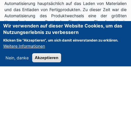
Automatisierung hauptsächlich auf das Laden von Materialien
und das Entladen von Fertigprodukten. Zu dieser Zeit war die
Automatisierung des Produktwechsels eine der größten
Herausforderungen. Durch den Einsatz von Flex Arm ist ein
Wir verwenden auf dieser Website Cookies, um das
unbemannter Nachtbetrieb mit Produktwechsel möglich, was
Nutzungserlebnis zu verbessern
die Produktionseffizienz verbessern dürfte.
Klicken Sie "Akzeptieren", um sich damit einverstanden zu erklären.
Weitere Informationen
Darüber hinaus ist das Flex Arm System an der Maschine
montiert und kann im Vergleich zum Backenwechsel mit einem
Nein, danke
Akzeptieren
Industrieroboter einfach über das an der Maschine
angebrachte Bedienfeld gesteuert werden. Da das System in
der Maschine installiert ist, ist es außerdem sehr gut mit der
Maschine kompatibel, und die Anlaufzeit ist schnell genug, um
sofort nach der Lieferung eingesetzt zu werden.
Mit gebrauchten NAKAMURA-TOME kann Ihr Unternehmen
schnell auf sich ändernde Produktionsanforderungen reagieren,
und zwar zu einem Bruchteil der Kosten für neue Geräte.