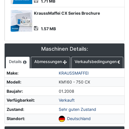
1.71 MB
KraussMaffei CX Series Brochure
1.57 MB
Maschinen Details:
Details
Abmessungen
Verkaufsbedingungen
Make
:
KRAUSSMAFFEI
Modell
:
KM160 - 750 CX
Baujahr
:
01.2008
Verfügbarkeit
:
Verkauft
Zustand
:
Sehr guten Zustand
Standort
:
Deutschland