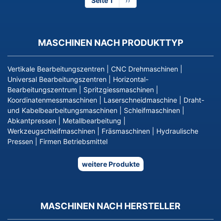
Seite 1
Nächste
››
Seite
MASCHINEN NACH PRODUKTTYP
Vertikale Bearbeitungszentren
|
CNC Drehmaschinen
|
Universal Bearbeitungszentren
|
Horizontal-
Bearbeitungszentrum
|
Spritzgiessmaschinen
|
Koordinatenmessmaschinen
|
Laserschneidmaschine
|
Draht-
und Kabelbearbeitungsmaschinen
|
Schleifmaschinen
|
Abkantpressen
|
Metallbearbeitung
|
Werkzeugschleifmaschinen
|
Fräsmaschinen
|
Hydraulische
Pressen
|
Firmen Betriebsmittel
weitere Produkte
MASCHINEN NACH HERSTELLER