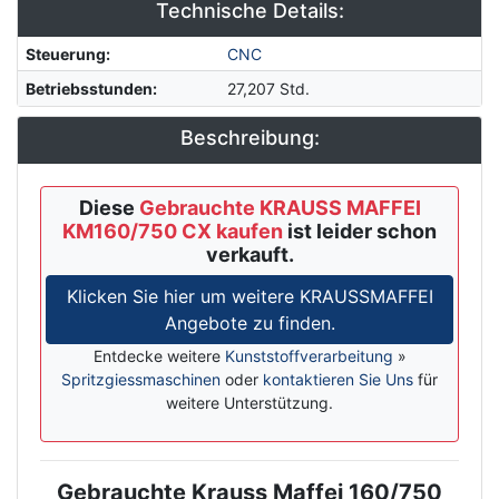
Technische Details:
Steuerung
:
CNC
Betriebsstunden
:
27,207 Std.
Beschreibung:
Diese
Gebrauchte KRAUSS MAFFEI
KM160/750 CX kaufen
ist leider schon
verkauft.
Klicken Sie hier um weitere KRAUSSMAFFEI
Angebote zu finden.
Entdecke weitere
Kunststoffverarbeitung
»
Spritzgiessmaschinen
oder
kontaktieren Sie Uns
für
weitere Unterstützung.
Gebrauchte Krauss Maffei 160/750
Description