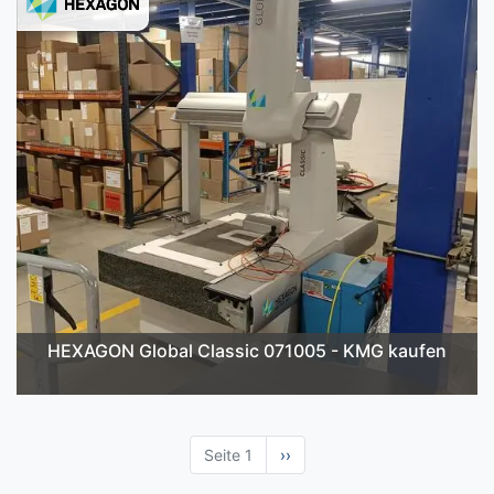
HEXAGON Global Classic 071005 - KMG kaufen
Seite 1
Nächste
››
Seite