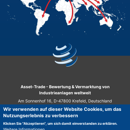
Asset-Trade
-
Bewertung & Vermarktung von
Industrieanlagen weltweit
Am Sonnenhof 16, D-47800 Krefeld, Deutschland
Wir verwenden auf dieser Website Cookies, um das
Tel.: +49 2151 32 500 33
Nutzungserlebnis zu verbessern
Fax.: +49 2151 65 29 22
Klicken Sie "Akzeptieren", um sich damit einverstanden zu erklären.
© 2026 Asset-Trade
Weitere Informationen