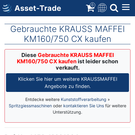
Direkt
0
Asset-Trade
zum
Inhalt
Gebrauchte KRAUSS MAFFEI
KM160/750 CX kaufen
Diese
Gebrauchte KRAUSS MAFFEI
KM160/750 CX kaufen
ist leider schon
verkauft.
Klicken Sie hier um weitere KRAUSSMAFFEI
Angebote zu finden.
Entdecke weitere
Kunststoffverarbeitung
»
Spritzgiessmaschinen
oder
kontaktieren Sie Uns
für weitere
Unterstützung.