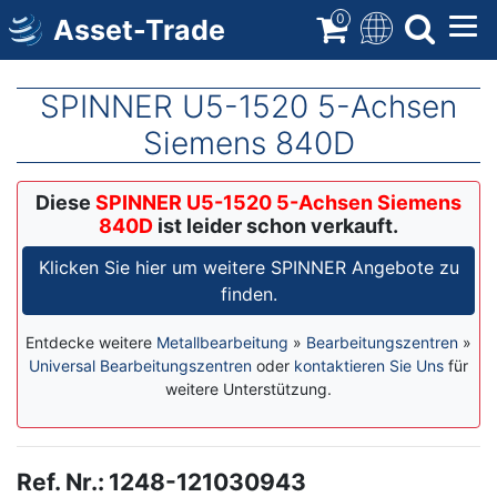
Direkt
0
Asset-Trade
zum
Inhalt
SPINNER U5-1520 5-Achsen
Siemens 840D
Diese
SPINNER U5-1520 5-Achsen Siemens
840D
ist leider schon verkauft.
Klicken Sie hier um weitere SPINNER Angebote zu
finden.
Entdecke weitere
Metallbearbeitung
»
Bearbeitungszentren
»
Universal Bearbeitungszentren
oder
kontaktieren Sie Uns
für
weitere Unterstützung.
Ref. Nr.
:
1248-121030943