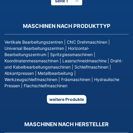
Seite 1
Nächste
››
Seite
MASCHINEN NACH PRODUKTTYP
Vertikale Bearbeitungszentren
|
CNC Drehmaschinen
|
Universal Bearbeitungszentren
|
Horizontal-
Bearbeitungszentrum
|
Spritzgiessmaschinen
|
Koordinatenmessmaschinen
|
Laserschneidmaschine
|
Draht-
und Kabelbearbeitungsmaschinen
|
Schleifmaschinen
|
Abkantpressen
|
Metallbearbeitung
|
Werkzeugschleifmaschinen
|
Fräsmaschinen
|
Hydraulische
Pressen
|
Flachschleifmaschinen
weitere Produkte
MASCHINEN NACH HERSTELLER