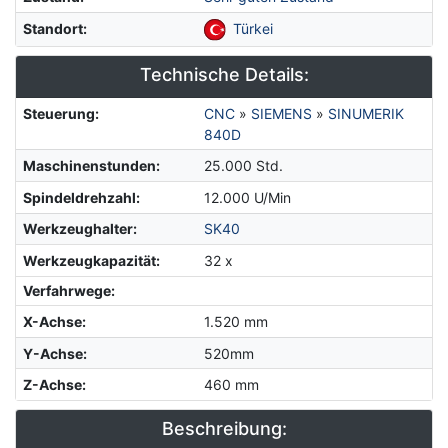
Standort
:
Türkei
Technische Details:
Steuerung
:
CNC
»
SIEMENS
»
SINUMERIK
840D
Maschinenstunden
:
25.000 Std.
Spindeldrehzahl
:
12.000 U/Min
Werkzeughalter
:
SK40
Werkzeugkapazität
:
32 x
Verfahrwege:
X-Achse
:
1.520 mm
Y-Achse
:
520mm
Z-Achse
:
460 mm
Beschreibung: