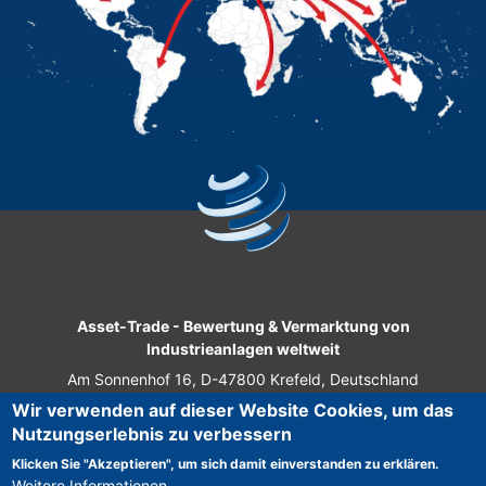
Asset-Trade
-
Bewertung & Vermarktung von
Industrieanlagen weltweit
Am Sonnenhof 16, D-47800 Krefeld, Deutschland
Wir verwenden auf dieser Website Cookies, um das
Tel.: +49 2151 32 500 33
Nutzungserlebnis zu verbessern
Fax.: +49 2151 65 29 22
Klicken Sie "Akzeptieren", um sich damit einverstanden zu erklären.
© 2026 Asset-Trade
Weitere Informationen