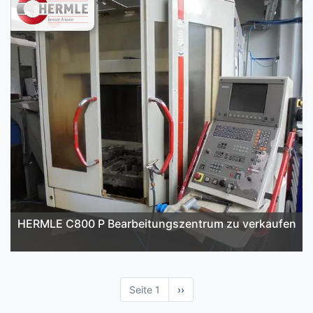
HERMLE C800 P Bearbeitungszentrum zu verkaufen
Seite 1
Nächste
››
Seite