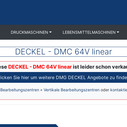
DRUCKMASCHINEN
LEBENSMITTELMASCHINEN
DECKEL - DMC 64V linear
ese
DECKEL - DMC 64V linear
ist leider schon verka
licken Sie hier um weitere DMG DECKEL Angebote zu finde
»
Bearbeitungszentren
»
Vertikale Bearbeitungszentren
oder
kontakti