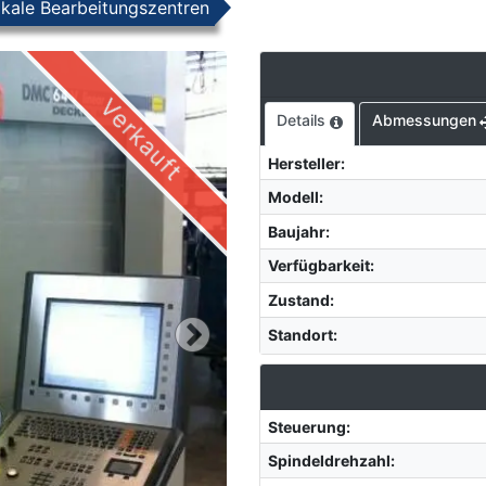
ikale Bearbeitungszentren
Verkauft
Details
Abmessungen
Hersteller
:
Modell
:
Baujahr
:
Verfügbarkeit
:
Zustand
:
Standort
:
Steuerung
:
Spindeldrehzahl
: