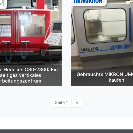
e Hedelius C80-2300: Ein
Gebrauchte MIKRON UM
lseitiges vertikales
kaufen
rbeitungszentrum
Seite 1
Nächste
››
Seite