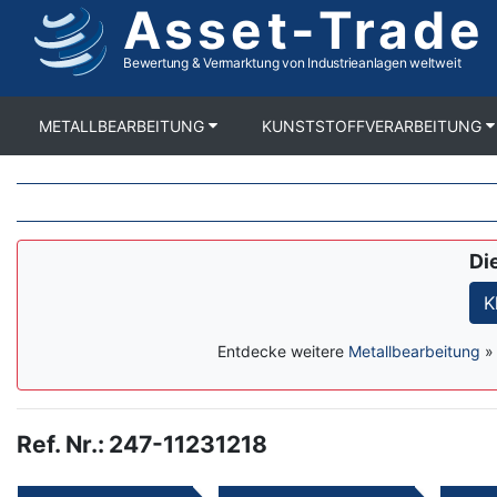
Asset-Trade
Direkt
zum
Inhalt
Bewertung & Vermarktung von Industrieanlagen weltweit
METALLBEARBEITUNG
KUNSTSTOFFVERARBEITUNG
Di
K
Entdecke weitere
Metallbearbeitung
Ref. Nr.
:
247-11231218