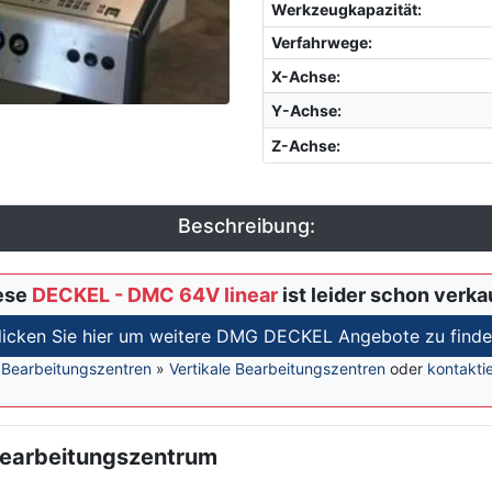
Werkzeugkapazität
:
Verfahrwege:
X-Achse
:
Y-Achse
:
Z-Achse
:
Beschreibung:
ese
DECKEL - DMC 64V linear
ist leider schon verka
licken Sie hier um weitere DMG DECKEL Angebote zu finde
»
Bearbeitungszentren
»
Vertikale Bearbeitungszentren
oder
kontakti
earbeitungszentrum