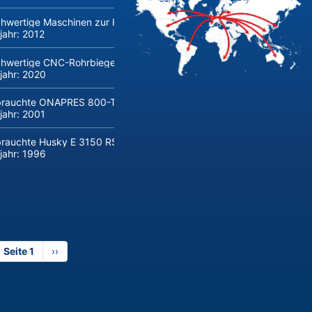
hwertige Maschinen zur Herstellung und Verarbeitung von Flachglas 
jahr:
2012
hwertige CNC-Rohrbiegemaschine transfluid DB 642-CNC-R/L zu verk
jahr:
2020
rauchte ONAPRES 800-Tonnen Hydraulikpresse kaufen
jahr:
2001
rauchte Husky E 3150 RS 170/155 Spritzgießmaschine kaufen
jahr:
1996
Seite 1
Nächste
››
Seite