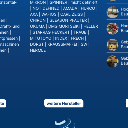
rizontal-
MIKRON
|
SPINNER
|
'nicht definiert
|
NOT DEFINED
|
AMADA
|
HURCO
|
Hoc
Bau
AXA
|
WAFIOS
|
CARL ZEISS
|
nen
|
CHIRON
|
GLEASON PFAUTER
|
Hoc
Draht- und
OKUMA
|
DMG MORI SEIKI
|
HELLER
Bau
inen
|
|
STARRAG HECKERT
|
TRAUB
|
ntpressen
|
MITUTOYO
|
INDEX
|
FRECH
|
Geb
maschinen
DORST
|
KRAUSSMAFFEI
|
SW
|
Bau
inen
|
HERMLE
Geb
Bau
te
weitere Hersteller