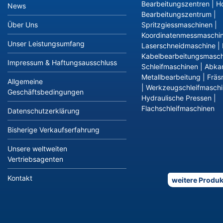
Bearbeitungszentren
|
Ho
News
Bearbeitungszentrum
|
Über Uns
Spritzgiessmaschinen
|
Koordinatenmessmaschi
Unser Leistungsumfang
Laserschneidmaschine
|
Kabelbearbeitungsmasch
Impressum & Haftungsausschluss
Schleifmaschinen
|
Abka
Metallbearbeitung
|
Fräs
Allgemeine
|
Werkzeugschleifmasch
Geschäftsbedingungen
Hydraulische Pressen
|
Flachschleifmaschinen
Datenschutzerklärung
Bisherige Verkaufserfahrung
Unsere weltweiten
Vertriebsagenten
Kontakt
weitere Produk