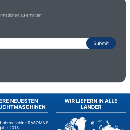
rmationen zu erhalten.
.
ERE NEUESTEN
WIR LIEFERN IN ALLE
UCHTMASCHINEN
LÄNDER
fbohrmaschine RASOMA FZS 3200 (Baujahr 2014, Siemens 840D sl) 
jahr:
2013