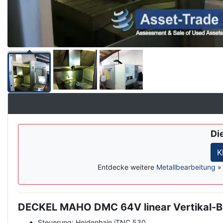
Di
K
Entdecke weitere
Metallbearbeitung
DECKEL MAHO DMC 64V linear Vertikal-B
Description
Steuerung: Heidenhain iTNC 530