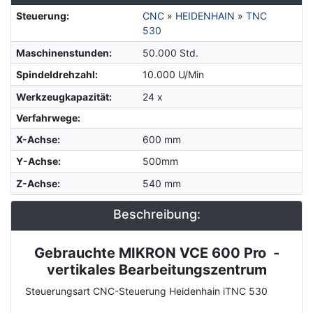
Steuerung
:
CNC
»
HEIDENHAIN
»
TNC
530
Maschinenstunden
:
50.000 Std.
Spindeldrehzahl
:
10.000 U/Min
Werkzeugkapazität
:
24 x
Verfahrwege:
X-Achse
:
600 mm
Y-Achse
:
500mm
Z-Achse
:
540 mm
Beschreibung:
Gebrauchte MIKRON VCE 600 Pro -
Description
vertikales Bearbeitungszentrum
Steuerungsart CNC-Steuerung Heidenhain iTNC 530