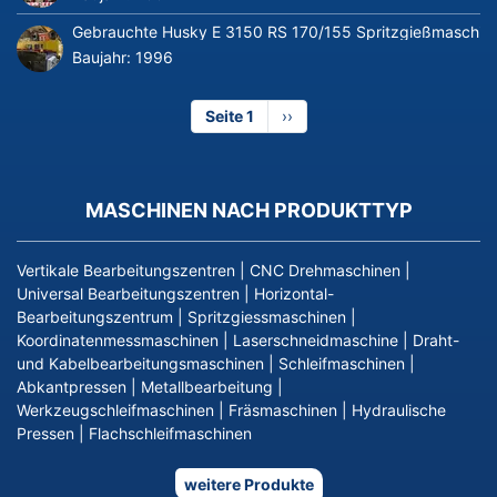
Gebrauchte Husky E 3150 RS 170/155 Spritzgießmaschin
Baujahr:
1996
Seite 1
Nächste
››
Seite
MASCHINEN NACH PRODUKTTYP
Vertikale Bearbeitungszentren
|
CNC Drehmaschinen
|
Universal Bearbeitungszentren
|
Horizontal-
Bearbeitungszentrum
|
Spritzgiessmaschinen
|
Koordinatenmessmaschinen
|
Laserschneidmaschine
|
Draht-
und Kabelbearbeitungsmaschinen
|
Schleifmaschinen
|
Abkantpressen
|
Metallbearbeitung
|
Werkzeugschleifmaschinen
|
Fräsmaschinen
|
Hydraulische
Pressen
|
Flachschleifmaschinen
weitere Produkte