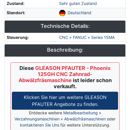
Zustand
:
Sehr guten Zustand
Standort
:
Deutschland
Technische Details:
Steuerung
:
CNC
»
FANUC
»
Series 15MA
Beschreibung:
Diese
GLEASON PFAUTER - Phoenix
125GH CNC Zahnrad-
Abwälzfräsmaschine
ist leider schon
verkauft.
Klicken Sie hier um weitere GLEASON
PFAUTER Angebote zu finden.
Entdecke weitere
Metallbearbeitung
»
Verzahnungsmaschinen
»
Abwälzfräsmaschinen
oder
kontaktieren Sie Uns
für weitere Unterstützung.