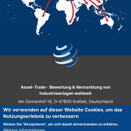
Asset-Trade
-
Bewertung & Vermarktung von
Industrieanlagen weltweit
Am Sonnenhof 16, D-47800 Krefeld, Deutschland
Wir verwenden auf dieser Website Cookies, um das
Tel.: +49 2151 32 500 33
Nutzungserlebnis zu verbessern
Fax.: +49 2151 65 29 22
Klicken Sie "Akzeptieren", um sich damit einverstanden zu erklären.
© 2026 Asset-Trade
Weitere Informationen