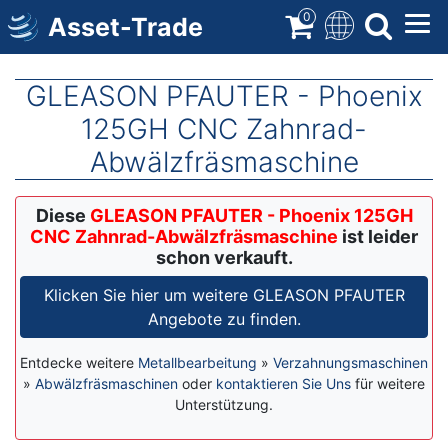
Direkt
0
Asset-Trade
zum
Inhalt
GLEASON PFAUTER - Phoenix
125GH CNC Zahnrad-
Abwälzfräsmaschine
Diese
GLEASON PFAUTER - Phoenix 125GH
CNC Zahnrad-Abwälzfräsmaschine
ist leider
schon verkauft.
Klicken Sie hier um weitere GLEASON PFAUTER
Angebote zu finden.
Entdecke weitere
Metallbearbeitung
»
Verzahnungsmaschinen
»
Abwälzfräsmaschinen
oder
kontaktieren Sie Uns
für weitere
Unterstützung.