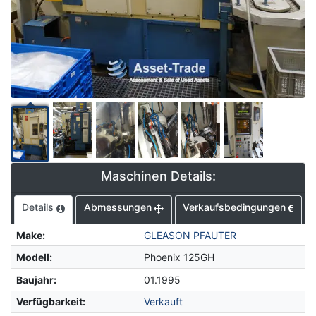
Maschinen Details:
Details
Abmessungen
Verkaufsbedingungen
Make
:
GLEASON PFAUTER
Modell
:
Phoenix 125GH
Baujahr
:
01.1995
Verfügbarkeit
:
Verkauft