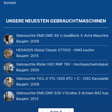
Kontakt
UNSERE NEUESTEN GEBRAUCHTMASCHINEN
Gebrauchte DMG DMC 60 U dualBlock 5-Achs Maschine mi
Baujahr:
2008
HEXAGON Global Classic 071005 - KMG kaufen
Baujahr:
2015
Gebrauchte Röder HSC RMF 760 - Hochgeschwindigkeits-V
Baujahr:
2000
Gebrauchte YOU JI VTL-1200 ATC + C - CNC Karusselldr
Baujahr:
2008
Gebrauchte DMG DMC 635 V Ecoline 3-Achsen BAZ kaufe
Baujahr:
2012
Vorherige
‹‹
Seite 3
Nächste
››