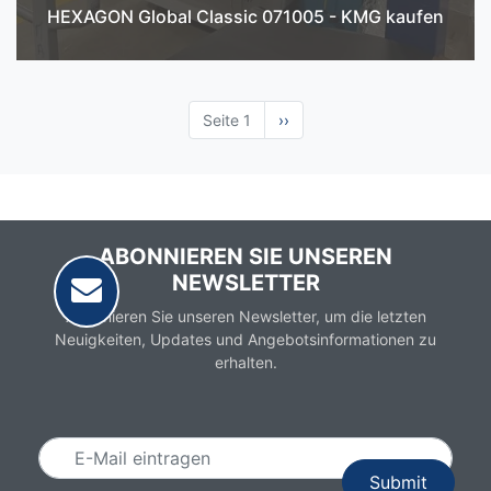
HEXAGON Global Classic 071005 - KMG kaufen
Seite 1
Nächste
››
Seite
ABONNIEREN SIE UNSEREN
NEWSLETTER
Abonnieren Sie unseren Newsletter, um die letzten
Neuigkeiten, Updates und Angebotsinformationen zu
erhalten.
Email