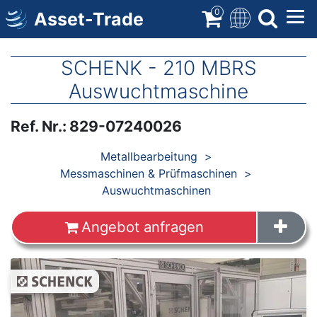
Direkt
0
Asset-Trade
zum
Inhalt
SCHENK - 210 MBRS
Auswuchtmaschine
Ref. Nr.
:
829-07240026
Produkte
Metallbearbeitung
Messmaschinen & Prüfmaschinen
Auswuchtmaschinen
Angebot anfragen
Images