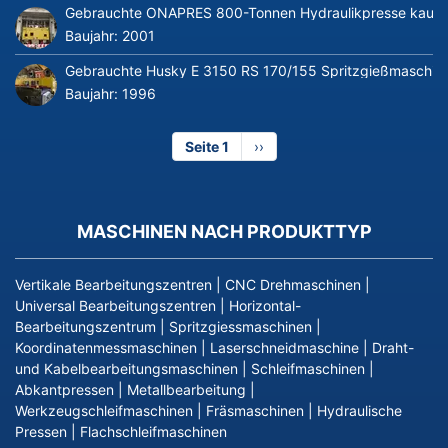
Gebrauchte ONAPRES 800-Tonnen Hydraulikpresse kaufe
Baujahr:
2001
Gebrauchte Husky E 3150 RS 170/155 Spritzgießmaschin
Baujahr:
1996
Seite 1
Nächste
››
Seite
MASCHINEN NACH PRODUKTTYP
Vertikale Bearbeitungszentren
|
CNC Drehmaschinen
|
Universal Bearbeitungszentren
|
Horizontal-
Bearbeitungszentrum
|
Spritzgiessmaschinen
|
Koordinatenmessmaschinen
|
Laserschneidmaschine
|
Draht-
und Kabelbearbeitungsmaschinen
|
Schleifmaschinen
|
Abkantpressen
|
Metallbearbeitung
|
Werkzeugschleifmaschinen
|
Fräsmaschinen
|
Hydraulische
Pressen
|
Flachschleifmaschinen