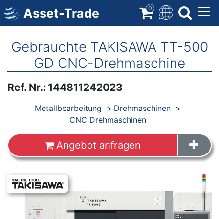
Direkt
0
Asset-Trade
zum
Inhalt
Gebrauchte TAKISAWA TT-500
GD CNC-Drehmaschine
Ref. Nr.
:
144811242023
Produkte
Metallbearbeitung
Drehmaschinen
CNC Drehmaschinen
Angebot anfragen
Images