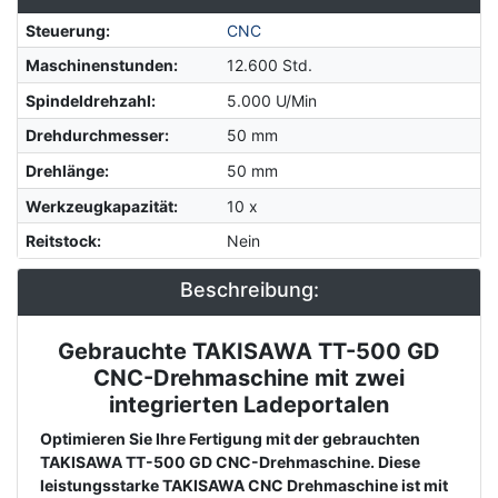
Steuerung
:
CNC
Maschinenstunden
:
12.600 Std.
Spindeldrehzahl
:
5.000 U/Min
Drehdurchmesser
:
50 mm
Drehlänge
:
50 mm
Werkzeugkapazität
:
10 x
Reitstock
:
Nein
Beschreibung:
Gebrauchte TAKISAWA TT-500 GD
Description
CNC-Drehmaschine mit zwei
integrierten Ladeportalen
Optimieren Sie Ihre Fertigung mit der gebrauchten
TAKISAWA TT-500 GD CNC-Drehmaschine. Diese
leistungsstarke TAKISAWA CNC Drehmaschine ist mit