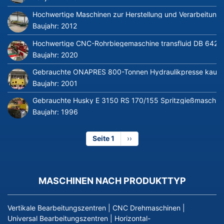
Hochwertige Maschinen zur Herstellung und Verarbeitung v
Baujahr:
2012
Hochwertige CNC-Rohrbiegemaschine transfluid DB 642-CN
Baujahr:
2020
Gebrauchte ONAPRES 800-Tonnen Hydraulikpresse kaufe
Baujahr:
2001
Gebrauchte Husky E 3150 RS 170/155 Spritzgießmaschin
Baujahr:
1996
Seite 1
Nächste
››
Seite
MASCHINEN NACH PRODUKTTYP
Vertikale Bearbeitungszentren
|
CNC Drehmaschinen
|
Universal Bearbeitungszentren
|
Horizontal-