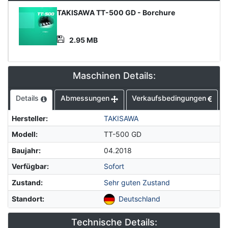
Product
TAKISAWA TT-500 GD - Borchure
Document
2.95 MB
Maschinen Details:
Details
Abmessungen
Verkaufsbedingungen
Hersteller
:
TAKISAWA
Modell
:
TT-500 GD
Baujahr
:
04.2018
Verfügbar
:
Sofort
Zustand
:
Sehr guten Zustand
Standort
:
Deutschland
Technische Details: