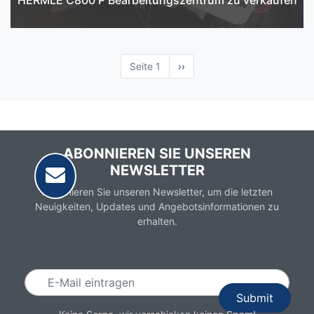
HERMLE C800 P Bearbeitungszentrum zu verkaufen
Seite 1
Nächste
››
Seite
ABONNIEREN SIE UNSEREN
NEWSLETTER
Abonnieren Sie unseren Newsletter, um die letzten
Neuigkeiten, Updates und Angebotsinformationen zu
erhalten.
Email