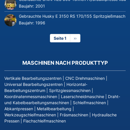
Baujahr:
2001
Gebrauchte Husky E 3150 RS 170/155 Spritzgießmaschin
Baujahr:
1996
Seite 1
Nächste
››
Seite
MASCHINEN NACH PRODUKTTYP
Vertikale Bearbeitungszentren
|
CNC Drehmaschinen
|
Universal Bearbeitungszentren
|
Horizontal-
Bearbeitungszentrum
|
Spritzgiessmaschinen
|
Koordinatenmessmaschinen
|
Laserschneidmaschine
|
Draht-
und Kabelbearbeitungsmaschinen
|
Schleifmaschinen
|
Abkantpressen
|
Metallbearbeitung
|
Werkzeugschleifmaschinen
|
Fräsmaschinen
|
Hydraulische
Pressen
|
Flachschleifmaschinen