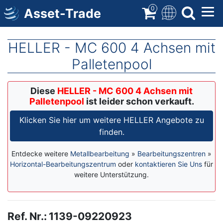
Direkt
0
Asset-Trade
zum
Inhalt
HELLER - MC 600 4 Achsen mit
Palletenpool
Diese
HELLER - MC 600 4 Achsen mit
Palletenpool
ist leider schon verkauft.
Klicken Sie hier um weitere HELLER Angebote zu
finden.
Entdecke weitere
Metallbearbeitung
»
Bearbeitungszentren
»
Horizontal-Bearbeitungszentrum
oder
kontaktieren Sie Uns
für
weitere Unterstützung.
Ref. Nr.
:
1139-09220923