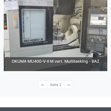
OKUMA MU400-V-II M vert. Multitasking - BAZ
Vorherige
‹‹
Seite 2
Nächste
››
Seite
Seite