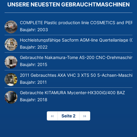
UNSERE NEUESTEN GEBRAUCHTMASCHINEN
COMPLETE Plastic production linie COSMETICS and PERFUME
Baujahr:
2003
Hochleistungsfähige Sacform AGM-line Querteilanlage (0
Baujahr:
2022
Gebrauchte Nakamura-Tome AS-200 CNC-Drehmaschine m
Baujahr:
2015
2011 Gebrauchtes AXA VHC 3 XTS 50 5-Achsen-Maschine
Baujahr:
2011
Gebrauchte KITAMURA Mycenter-HX300iG/400 BAZ
Baujahr:
2018
Vorherige
‹‹
Seite 2
Nächste
››
Seite
Seite