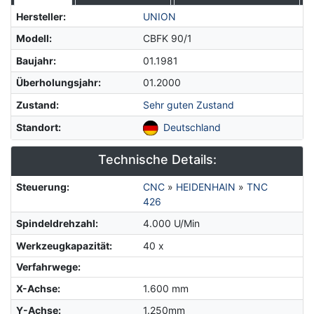
Hersteller
:
UNION
Modell
:
CBFK 90/1
Baujahr
:
01.1981
Überholungsjahr
:
01.2000
Zustand
:
Sehr guten Zustand
Standort
:
Deutschland
Technische Details:
Steuerung
:
CNC
»
HEIDENHAIN
»
TNC
426
Spindeldrehzahl
:
4.000 U/Min
Werkzeugkapazität
:
40 x
Verfahrwege:
X-Achse
:
1.600 mm
Y-Achse
:
1.250mm