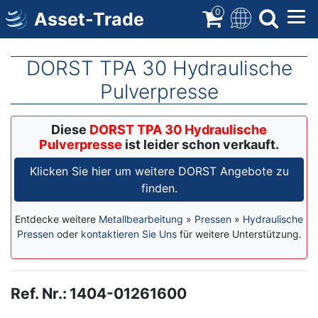
Direkt
0
Asset-Trade
zum
Inhalt
DORST TPA 30 Hydraulische
Pulverpresse
Diese
DORST TPA 30 Hydraulische
Pulverpresse
ist leider schon verkauft.
Klicken Sie hier um weitere DORST Angebote zu
finden.
Entdecke weitere
Metallbearbeitung
»
Pressen
»
Hydraulische
Pressen
oder
kontaktieren Sie Uns
für weitere Unterstützung.
Ref. Nr.
:
1404-01261600