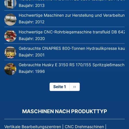
Baujahr:
2013
Hochwertige Maschinen zur Herstellung und Verarbeitung v
Baujahr:
2012
Hochwertige CNC-Rohrbiegemaschine transfluid DB 642-CN
Baujahr:
2020
Gebrauchte ONAPRES 800-Tonnen Hydraulikpresse kaufe
Baujahr:
2001
Gebrauchte Husky E 3150 RS 170/155 Spritzgießmaschin
Baujahr:
1996
Seite 1
Nächste
››
Seite
MASCHINEN NACH PRODUKTTYP
Vertikale Bearbeitungszentren
|
CNC Drehmaschinen
|