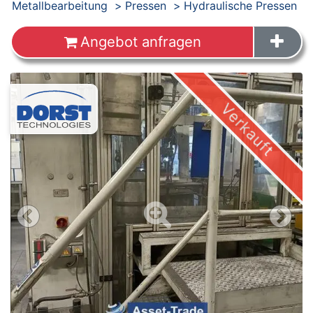
Produkte
Metallbearbeitung
Pressen
Hydraulische Pressen
Angebot anfragen
Images
Verkauft