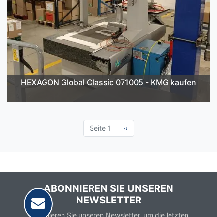
HEXAGON Global Classic 071005 - KMG kaufen
Seite 1
Nächste
››
Seite
ABONNIEREN SIE UNSEREN
NEWSLETTER
Abonnieren Sie unseren Newsletter, um die letzten