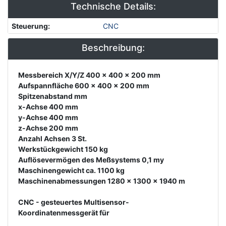
Technische Details:
Steuerung
:
CNC
Beschreibung:
Description
Messbereich X/Y/Z 400 x 400 x 200 mm
Aufspannfläche 600 x 400 x 200 mm
Spitzenabstand mm
x-Achse 400 mm
y-Achse 400 mm
z-Achse 200 mm
Anzahl Achsen 3 St.
Werkstückgewicht 150 kg
Auflösevermögen des Meßsystems 0,1 my
Maschinengewicht ca. 1100 kg
Maschinenabmessungen 1280 x 1300 x 1940 m
CNC - gesteuertes Multisensor-
Koordinatenmessgerät für