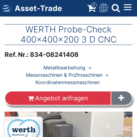
Direkt
0
Asset-Trade
zum
Inhalt
WERTH Probe-Check
400x400x200 3 D CNC
Ref. Nr.
:
834-08241408
Produkte
Metallbearbeitung
Messmaschinen & Prüfmaschinen
Koordinatenmessmaschinen
Angebot anfragen
Images