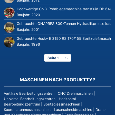
Baujahr:
2012
Hochwertige CNC-Rohrbiegemaschine transfluid DB 642-CN
Baujahr:
2020
Gebrauchte ONAPRES 800-Tonnen Hydraulikpresse kaufe
Baujahr:
2001
Gebrauchte Husky E 3150 RS 170/155 Spritzgießmaschin
Baujahr:
1996
Seite 1
Nächste
››
Seite
MASCHINEN NACH PRODUKTTYP
Vertikale Bearbeitungszentren
|
CNC Drehmaschinen
|
Universal Bearbeitungszentren
|
Horizontal-
Bearbeitungszentrum
|
Spritzgiessmaschinen
|
Koordinatenmessmaschinen
|
Laserschneidmaschine
|
Draht-
und Kabelbearbeitungsmaschinen
|
Schleifmaschinen
|