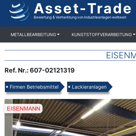
Asset-Trade
Direkt
zum
Inhalt
Bewertung & Vermarktung von Industrieanlagen weltweit
METALLBEARBEITUNG
KUNSTSTOFFVERARBEITUNG
EISENMA
Ref. Nr.
:
607-02121319
Produkte
Firmen Betriebsmittel
Lackieranlagen
Images