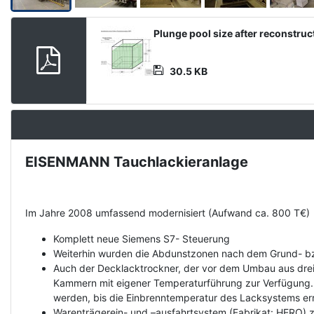
Product
Plunge pool size after reconstruc
Document
30.5 KB
EISENMANN Tauchlackieranlage
Description
Im Jahre 2008 umfassend modernisiert (Aufwand ca. 800 T€)
Komplett neue Siemens S7- Steuerung
Weiterhin wurden die Abdunstzonen nach dem Grund- bz
Auch der Decklacktrockner, der vor dem Umbau aus dre
Kammern mit eigener Temperaturführung zur Verfügung. 
werden, bis die Einbrenntemperatur des Lacksystems er
Warenträgerein- und –ausfahrtsystem (Fabrikat: HERO) zu