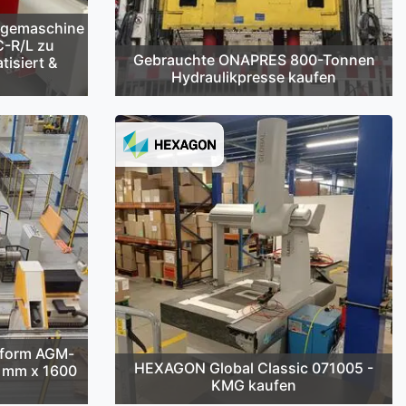
egemaschine
C-R/L zu
Gebrauchte ONAPRES 800-Tonnen
tisiert &
Hydraulikpresse kaufen
cform AGM-
HEXAGON Global Classic 071005 -
2 mm x 1600
KMG kaufen