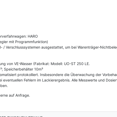
uerverfahrwagen: HARO
gler mit Programmfunktion)
el- / Verschlusssystemen ausgestattet, um bei Warenträger-Nichtbel
lung von VE-Wasser (Fabrikat: Modell: UO-ST 250 LE.
³; Speicherbehälter 10m³
matisiert protokolliert. Insbesondere die Überwachung der Vorbeh
ei eventuellen Fehlern im Lackierergebnis. Alle Messwerte und Dosi
eben.
gerne auf Anfrage.