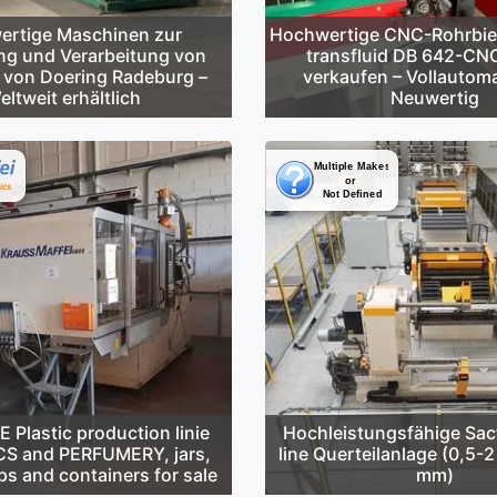
rtige Maschinen zur
Hochwertige CNC-Rohrbi
ng und Verarbeitung von
transfluid DB 642-CN
 von Doering Radeburg –
verkaufen – Vollautoma
eltweit erhältlich
Neuwertig
Plastic production linie
Hochleistungsfähige Sa
S and PERFUMERY, jars,
line Querteilanlage (0,5-
ps and containers for sale
mm)