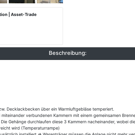
tion | Asset-Trade
Beschreibung:
w. Decklackbecken über ein Warmluftgebläse temperiert.
i miteinander verbundenen Kammern mit einem gemeinsamen Brenner 
Die Gehänge durchlaufen diese 3 Kammern nacheinander, wobei die 
reicht wird (Temperaturrampe)
sätzlich installiert => Warenträger müssen die Anlage nicht mehr v