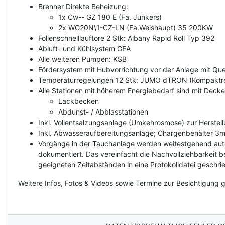
Brenner Direkte Beheizung:
1x Cw-- GZ 180 E (Fa. Junkers)
2x WG20N\1-CZ-LN (Fa.Weishaupt) 35 200KW
Folienschnelllauftore 2 Stk: Albany Rapid Roll Typ 392
Abluft- und Kühlsystem GEA
Alle weiteren Pumpen: KSB
Fördersystem mit Hubvorrichtung vor der Anlage mit Q
Temperaturregelungen 12 Stk: JUMO dTRON (Kompaktre
Alle Stationen mit höherem Energiebedarf sind mit Deck
Lackbecken
Abdunst- / Abblasstationen
Inkl. Vollentsalzungsanlage (Umkehrosmose) zur Herstel
Inkl. Abwasseraufbereitungsanlage; Chargenbehälter 3m
Vorgänge in der Tauchanlage werden weitestgehend auto
dokumentiert. Das vereinfacht die Nachvollziehbarkeit b
geeigneten Zeitabständen in eine Protokolldatei geschri
Weitere Infos, Fotos & Videos sowie Termine zur Besichtigung 