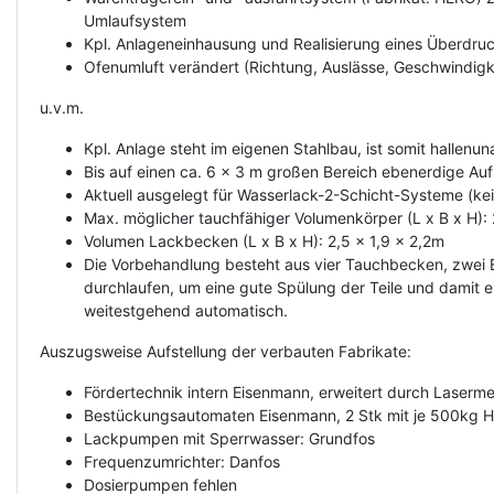
Umlaufsystem
Kpl. Anlageneinhausung und Realisierung eines Überdru
Ofenumluft verändert (Richtung, Auslässe, Geschwindigk
u.v.m.
Kpl. Anlage steht im eigenen Stahlbau, ist somit hallenu
Bis auf einen ca. 6 x 3 m großen Bereich ebenerdige Auf
Aktuell ausgelegt für Wasserlack-2-Schicht-Systeme (ke
Max. möglicher tauchfähiger Volumenkörper (L x B x H):
Volumen Lackbecken (L x B x H): 2,5 x 1,9 x 2,2m
Die Vorbehandlung besteht aus vier Tauchbecken, zwei 
durchlaufen, um eine gute Spülung der Teile und damit e
weitestgehend automatisch.
Auszugsweise Aufstellung der verbauten Fabrikate:
Fördertechnik intern Eisenmann, erweitert durch Laser
Bestückungsautomaten Eisenmann, 2 Stk mit je 500kg H
Lackpumpen mit Sperrwasser: Grundfos
Frequenzumrichter: Danfos
Dosierpumpen fehlen