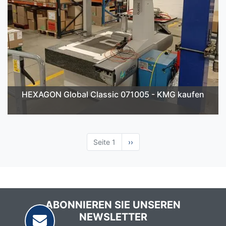
HEXAGON Global Classic 071005 - KMG kaufen
Seite 1
Nächste
››
Seite
ABONNIEREN SIE UNSEREN
NEWSLETTER