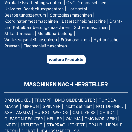
Vertikale Bearbeitungszentren
|
CNC Drehmaschinen
|
Universal Bearbeitungszentren
|
Horizontal-
Bearbeitungszentrum
|
Spritzgiessmaschinen
|
Koordinatenmessmaschinen
|
Laserschneidmaschine
|
Draht-
und Kabelbearbeitungsmaschinen
|
Schleifmaschinen
|
Abkantpressen
|
Metallbearbeitung
|
Werkzeugschleifmaschinen
|
Fräsmaschinen
|
Hydraulische
Pressen
|
Flachschleifmaschinen
weitere Produkte
MASCHINEN NACH HERSTELLER
DMG DECKEL
|
TRUMPF
|
DMG GILDEMEISTER
|
TOYODA
|
MAZAK
|
MIKRON
|
SPINNER
|
'nicht definiert
|
NOT DEFINED
|
AXA
|
AMADA
|
HURCO
|
WAFIOS
|
CARL ZEISS
|
CHIRON
|
GLEASON PFAUTER
|
HELLER
|
OKUMA
|
DMG MORI SEIKI
|
INDEX
|
MITUTOYO
|
STARRAG HECKERT
|
TRAUB
|
HERMLE
|
FRECH
|
DORST
|
KRAUSSMAFFEI
|
SW