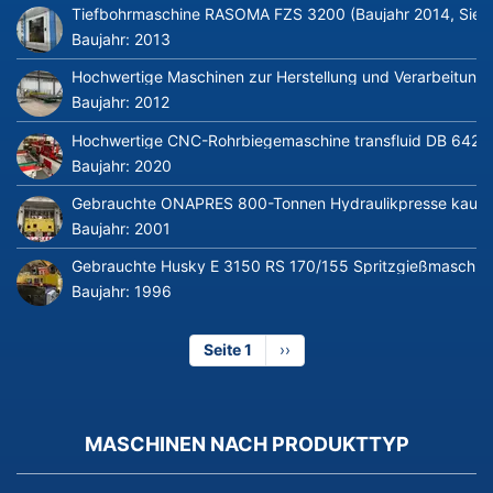
Tiefbohrmaschine RASOMA FZS 3200 (Baujahr 2014, Siem
Baujahr:
2013
Hochwertige Maschinen zur Herstellung und Verarbeitung v
Baujahr:
2012
Hochwertige CNC-Rohrbiegemaschine transfluid DB 642-CN
Baujahr:
2020
Gebrauchte ONAPRES 800-Tonnen Hydraulikpresse kaufe
Baujahr:
2001
Gebrauchte Husky E 3150 RS 170/155 Spritzgießmaschin
Baujahr:
1996
Seite 1
Nächste
››
Seite
MASCHINEN NACH PRODUKTTYP