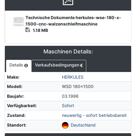
Product
Тechnische Dokumente herkules-wse-180-x-
Document
1500-cnc-walzenschleifmaschine
1.18 MB
Maschinen Details:
Details
Verkaufsbedingungen
Make
:
HERKULES
Modell
:
WSD 180x1500
Baujahr
:
03.1996
Verfügbarkeit
:
Sofort
Zustand
:
neuwertig - sofort betriebsbereit
Standort
:
Deutschland