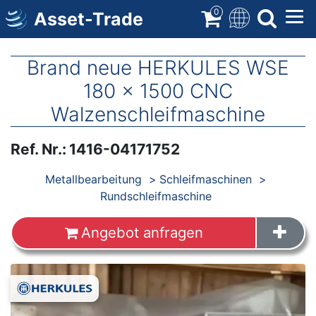
Direkt
0
Asset-Trade
zum
Inhalt
Brand neue HERKULES WSE
180 x 1500 CNC
Walzenschleifmaschine
Ref. Nr.
:
1416-04171752
Produkte
Metallbearbeitung
Schleifmaschinen
Rundschleifmaschine
Angebot anfragen
Images