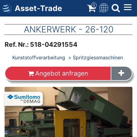
Direkt
0
Asset-Trade
zum
Inhalt
ANKERWERK - 26-120
Ref. Nr.
:
518-04291554
Produkte
Kunststoffverarbeitung
Spritzgiessmaschinen
Angebot anfragen
Images