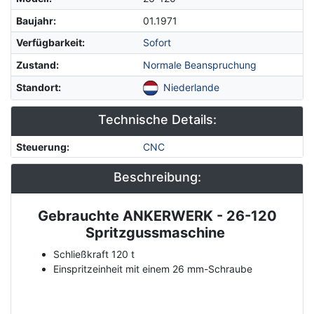
Baujahr
:
01.1971
Verfügbarkeit
:
Sofort
Zustand
:
Normale Beanspruchung
Standort
:
Niederlande
Technische Details:
Steuerung
:
CNC
Beschreibung:
Gebrauchte ANKERWERK - 26-120
Description
Spritzgussmaschine
Schließkraft 120 t
Einspritzeinheit mit einem 26 mm-Schraube