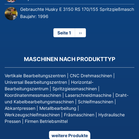
Gebrauchte Husky E 3150 RS 170/155 Spritzgießmaschin
Baujahr:
1996
Seite 1
Nächste
››
Seite
MASCHINEN NACH PRODUKTTYP
Vertikale Bearbeitungszentren
|
CNC Drehmaschinen
|
Universal Bearbeitungszentren
|
Horizontal-
Bearbeitungszentrum
|
Spritzgiessmaschinen
|
Koordinatenmessmaschinen
|
Laserschneidmaschine
|
Draht-
und Kabelbearbeitungsmaschinen
|
Schleifmaschinen
|
Abkantpressen
|
Metallbearbeitung
|
Werkzeugschleifmaschinen
|
Fräsmaschinen
|
Hydraulische
Pressen
|
Firmen Betriebsmittel
weitere Produkte