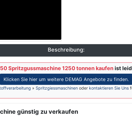
Beschreibung:
0 Spritzgussmaschine 1250 tonnen kaufen
ist lei
Klicken Sie hier um weitere DEMAG Angebote zu finden.
toffverarbeitung
»
Spritzgiessmaschinen
oder
kontaktieren Sie Uns
f
hine günstig zu verkaufen