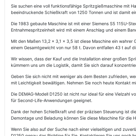
Sie suchen eine voll funktionsfähige Spritzgießmaschine mit 
beeindruckende Schießkraft von 1250 Tonnen und ist damit ein 
Die 1983 gebaute Maschine ist mit einer Siemens S5 115U-Steue
Entnahmespritzeinheit wird mit einem Anschlag und einem Band 
Mit den Maßen 13,2 x 3,1 x 3,5 ist diese Maschine ein wahrer Gi
einem Gesamtgewicht von nur 58 t. Davon entfallen 43 t auf die 
Wir wissen, dass der Kauf und die Installation einer großen 
kümmern uns um die Logistik, damit Sie sich darauf konzentri
Geben Sie sich nicht mit weniger als dem Besten zufrieden, 
mit Leichtigkeit bewältigen. Nehmen Sie noch heute Kontakt mi
Die DEMAG-Modell D1250 ist nicht nur ideal für eine Vielzahl
für Second-Life-Anwendungen geeignet.
Dank der hohen Schießkraft und der präzisen Steuerung ist die
Demontage und Beladung können Sie diese Maschine für die He
Wenn Sie also auf der Suche nach einer vielseitigen und zuve
D1250 genau das Richtige für Sie. Kontaktieren Sie uns noch h