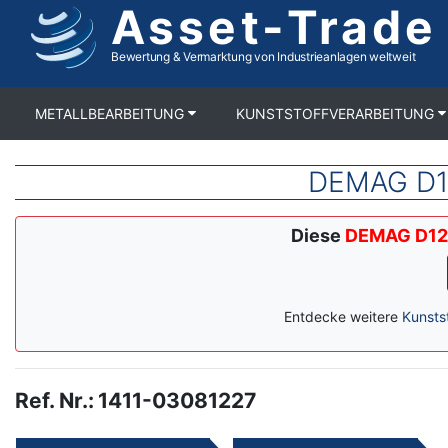
Asset-Trade
Direkt
zum
Inhalt
Bewertung & Vermarktung von Industrieanlagen weltweit
METALLBEARBEITUNG
KUNSTSTOFFVERARBEITUNG
DEMAG D12
Diese
DEMAG D125
Entdecke weitere
Kunsts
Ref. Nr.
:
1411-03081227