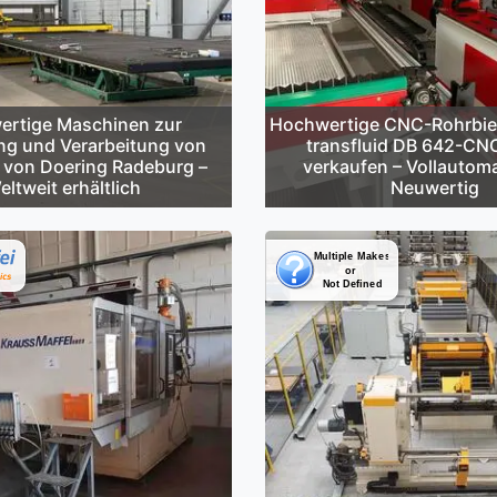
rtige Maschinen zur
Hochwertige CNC-Rohrbi
ng und Verarbeitung von
transfluid DB 642-CN
 von Doering Radeburg –
verkaufen – Vollautoma
eltweit erhältlich
Neuwertig