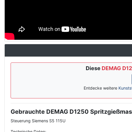
Diese
DEMAG D125
Entdecke weitere
Kunsts
Gebrauchte DEMAG D1250 Spritzgießmasc
Description
Steuerung Siemens S5 115U
Technische Daten: