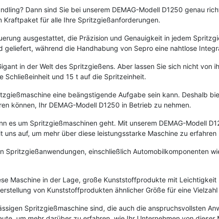
Handling? Dann sind Sie bei unserem DEMAG-Modell D1250 genau richt
Kraftpaket für alle Ihre Spritzgießanforderungen.
rung ausgestattet, die Präzision und Genauigkeit in jedem Spritzgie
geliefert, während die Handhabung von Sepro eine nahtlose Integrat
gant in der Welt des Spritzgießens. Aber lassen Sie sich nicht von i
Schließeinheit und 15 t auf die Spritzeinheit.
Spritzgießmaschine eine beängstigende Aufgabe sein kann. Deshalb b
eren können, Ihr DEMAG-Modell D1250 in Betrieb zu nehmen.
wenn es um Spritzgießmaschinen geht. Mit unserem DEMAG-Modell D1
t uns auf, um mehr über diese leistungsstarke Maschine zu erfahren
 von Spritzgießanwendungen, einschließlich Automobilkomponenten w
se Maschine in der Lage, große Kunststoffprodukte mit Leichtigkeit 
rstellung von Kunststoffprodukten ähnlicher Größe für eine Vielza
rlässigen Spritzgießmaschine sind, die auch die anspruchsvollsten
eute, um mehr darüber zu erfahren, wie Ihr Unternehmen von dieser 