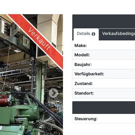
Verkauft
Details
Verkaufsbeding
Make
:
Modell
:
Baujahr
:
Verfügbarkeit
:
Zustand
:
Standort
:
Steuerung
: