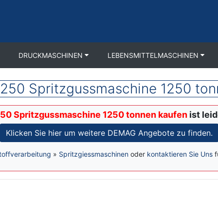
DRUCKMASCHINEN
LEBENSMITTELMASCHINEN
50 Spritzgussmaschine 1250 ton
0 Spritzgussmaschine 1250 tonnen kaufen
ist lei
Klicken Sie hier um weitere DEMAG Angebote zu finden.
toffverarbeitung
»
Spritzgiessmaschinen
oder
kontaktieren Sie Uns
f