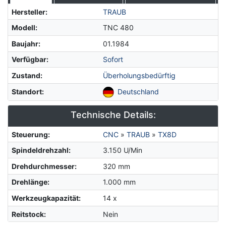
Hersteller
:
TRAUB
Modell
:
TNC 480
Baujahr
:
01.1984
Verfügbar
:
Sofort
Zustand
:
Überholungsbedürftig
Standort
:
Deutschland
Technische Details:
Steuerung
:
CNC
»
TRAUB
»
TX8D
Spindeldrehzahl
:
3.150 U/Min
Drehdurchmesser
:
320 mm
Drehlänge
:
1.000 mm
Werkzeugkapazität
:
14 x
Reitstock
:
Nein