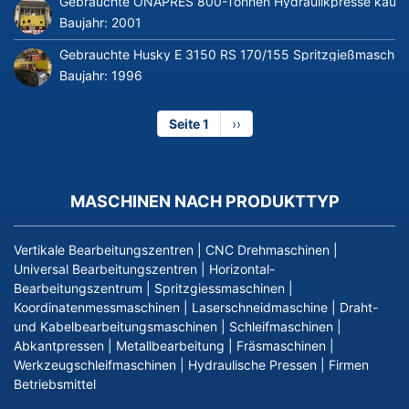
Gebrauchte ONAPRES 800-Tonnen Hydraulikpresse kaufe
Baujahr:
2001
Gebrauchte Husky E 3150 RS 170/155 Spritzgießmaschin
Baujahr:
1996
Seite 1
Nächste
››
Seite
MASCHINEN NACH PRODUKTTYP
Vertikale Bearbeitungszentren
|
CNC Drehmaschinen
|
Universal Bearbeitungszentren
|
Horizontal-
Bearbeitungszentrum
|
Spritzgiessmaschinen
|
Koordinatenmessmaschinen
|
Laserschneidmaschine
|
Draht-
und Kabelbearbeitungsmaschinen
|
Schleifmaschinen
|
Abkantpressen
|
Metallbearbeitung
|
Fräsmaschinen
|
Werkzeugschleifmaschinen
|
Hydraulische Pressen
|
Firmen
Betriebsmittel