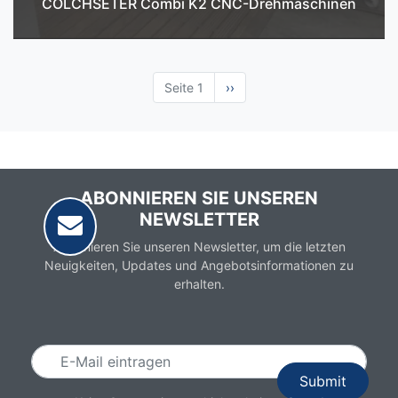
COLCHSETER Combi K2 CNC-Drehmaschinen
Seite 1
Nächste
››
Seite
ABONNIEREN SIE UNSEREN
NEWSLETTER
Abonnieren Sie unseren Newsletter, um die letzten
Neuigkeiten, Updates und Angebotsinformationen zu
erhalten.
Email