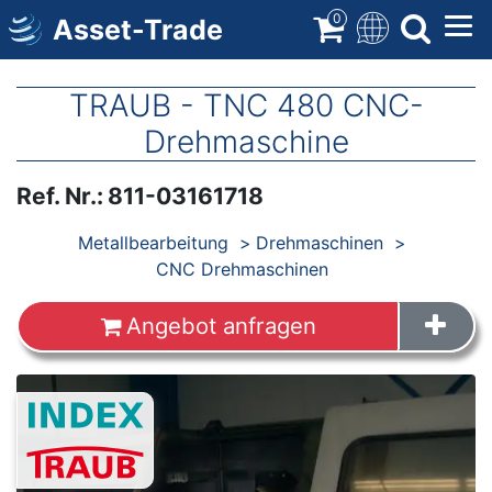
Direkt
0
Asset-Trade
zum
Inhalt
TRAUB - TNC 480 CNC-
Drehmaschine
Ref. Nr.
:
811-03161718
Produkte
Metallbearbeitung
Drehmaschinen
CNC Drehmaschinen
Angebot anfragen
Images