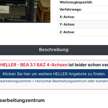
Werkzeugkapazität
:
Verfahrwege:
X-Achse
:
Y-Achse
:
Z-Achse
:
Beschreibung:
e
HELLER - BEA 3.1 BAZ 4-Achsen
ist leider schon ve
Klicken Sie hier um weitere HELLER Angebote zu finden.
Bearbeitungszentren
»
Horizontal-Bearbeitungszentrum
oder
kontakt
Bearbeitungzentrum