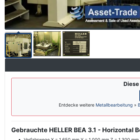
Dies
Entdecke weitere
Metallbearbeitung
»
Gebrauchte HELLER BEA 3.1 - Horizontal 
Description
Verfahrwege X = 1.650 mm Y = 1.000 mm Z = 1.300 mm