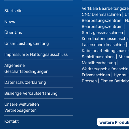
Vertikale Bearbeitungsze
Startseite
CNC Drehmaschinen
|
Un
Bearbeitungszentren
|
Ho
News
Bearbeitungszentrum
|
Über Uns
Spritzgiessmaschinen
|
Koordinatenmessmaschi
Unser Leistungsumfang
Laserschneidmaschine
|
Kabelbearbeitungsmasch
Impressum & Haftungsausschluss
Schleifmaschinen
|
Abka
Metallbearbeitung
|
Allgemeine
Werkzeugschleifmaschin
Geschäftsbedingungen
Fräsmaschinen
|
Hydraul
Pressen
|
Firmen Betriebs
Datenschutzerklärung
Bisherige Verkaufserfahrung
Unsere weltweiten
Vertriebsagenten
Kontakt
weitere Produk