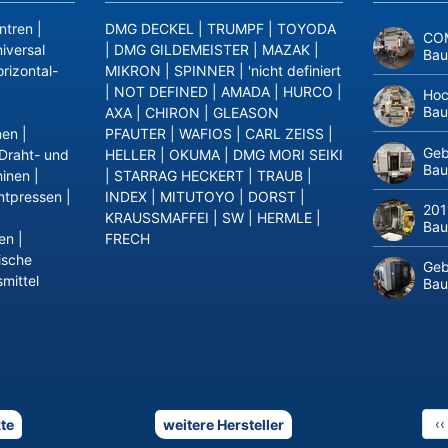
ntren
|
DMG DECKEL
|
TRUMPF
|
TOYODA
COM
iversal
|
DMG GILDEMEISTER
|
MAZAK
|
Bau
rizontal-
MIKRON
|
SPINNER
|
'nicht definiert
|
NOT DEFINED
|
AMADA
|
HURCO
|
Hoc
Bau
AXA
|
CHIRON
|
GLEASON
nen
|
PFAUTER
|
WAFIOS
|
CARL ZEISS
|
Geb
Draht- und
HELLER
|
OKUMA
|
DMG MORI SEIKI
Bau
inen
|
|
STARRAG HECKERT
|
TRAUB
|
ntpressen
|
INDEX
|
MITUTOYO
|
DORST
|
201
KRAUSSMAFFEI
|
SW
|
HERMLE
|
Bau
en
|
FRECH
ische
Geb
mittel
Bau
V
‹‹
te
weitere Hersteller
Se