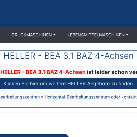
DRUCKMASCHINEN
LEBENSMITTELMASCHINEN
HELLER - BEA 3.1 BAZ 4-Achsen
e
HELLER - BEA 3.1 BAZ 4-Achsen
ist leider schon ve
Klicken Sie hier um weitere HELLER Angebote zu finden.
Bearbeitungszentren
»
Horizontal-Bearbeitungszentrum
oder
kontakt