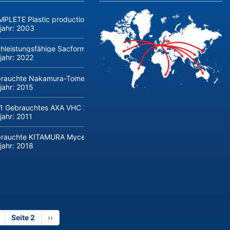
PLETE Plastic production linie COSMETICS and PERFUMERY, jars, bot
jahr:
2003
hleistungsfähige Sacform AGM-line Querteilanlage (0,5-2 mm x 16
jahr:
2022
rauchte Nakamura-Tome AS-200 CNC-Drehmaschine mit Stangenla
jahr:
2015
1 Gebrauchtes AXA VHC 3 XTS 50 5-Achsen-Maschinenzentrum mit
jahr:
2011
rauchte KITAMURA Mycenter-HX300iG/400 BAZ
jahr:
2018
orherige
Seite 2
Nächste
››
ite
Seite