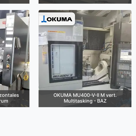
zontales
OKUMA MU400-V-II M vert.
trum
Multitasking - BAZ