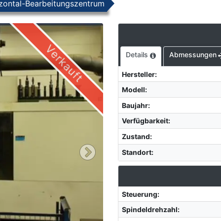
zontal-Bearbeitungszentrum
Verkauft
Details
Abmessungen
Hersteller
:
Modell
:
Baujahr
:
Verfügbarkeit
:
Zustand
:
Standort
:
Steuerung
:
Spindeldrehzahl
: