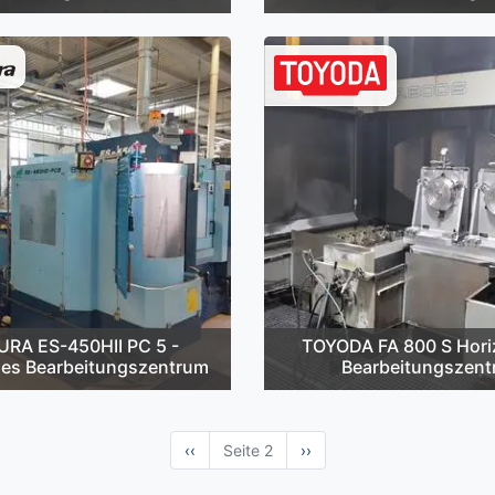
RA ES-450HII PC 5 -
TOYODA FA 800 S Hori
les Bearbeitungszentrum
Bearbeitungszen
Vorherige
‹‹
Seite 2
Nächste
››
Seite
Seite