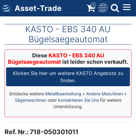
Direkt
0
Asset-Trade
zum
Inhalt
KASTO - EBS 340 AU
Bügelsaegeautomat
Diese
KASTO - EBS 340 AU
Bügelsaegeautomat
ist leider schon verkauft.
Klicken Sie hier um weitere KASTO Angebote zu
finden.
Entdecke weitere
Metallbearbeitung
»
Andere Maschinen
»
Sägemaschinen
oder
kontaktieren Sie Uns
für weitere
Unterstützung.
Ref. Nr.
:
718-050301011