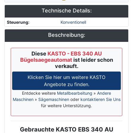
Technische Details:
Steuerung
:
Konventionell
Beschreibung:
Diese
KASTO - EBS 340 AU
Bügelsaegeautomat
ist leider schon
verkauft.
Klicken Sie hier um weitere KASTO
Angebote zu finden.
Entdecke weitere
Metallbearbeitung
»
Andere
Maschinen
»
Sägemaschinen
oder
kontaktieren Sie Uns
für weitere Unterstützung.
Gebrauchte KASTO EBS 340 AU
Description