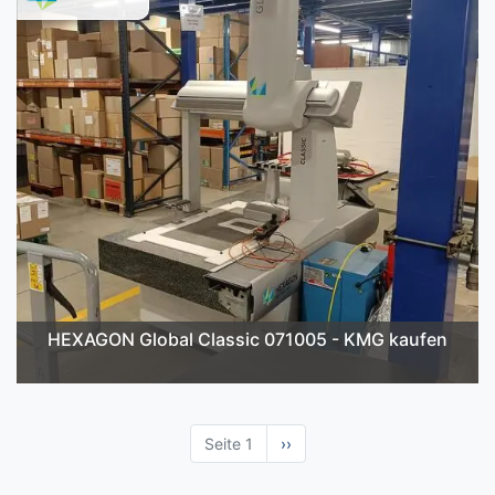
HEXAGON Global Classic 071005 - KMG kaufen
Seite 1
Nächste
››
Seite