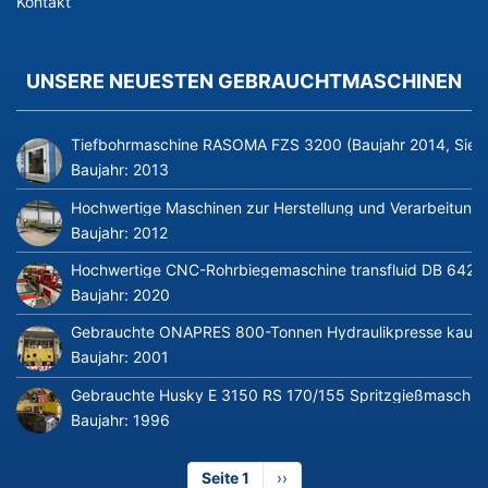
Kontakt
UNSERE NEUESTEN GEBRAUCHTMASCHINEN
Tiefbohrmaschine RASOMA FZS 3200 (Baujahr 2014, Siem
Baujahr:
2013
Hochwertige Maschinen zur Herstellung und Verarbeitung v
Baujahr:
2012
Hochwertige CNC-Rohrbiegemaschine transfluid DB 642-CN
Baujahr:
2020
Gebrauchte ONAPRES 800-Tonnen Hydraulikpresse kaufe
Baujahr:
2001
Gebrauchte Husky E 3150 RS 170/155 Spritzgießmaschin
Baujahr:
1996
Seite 1
Nächste
››