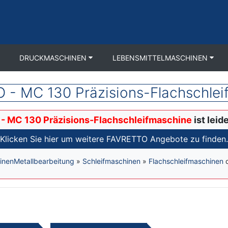
DRUCKMASCHINEN
LEBENSMITTELMASCHINEN
 - MC 130 Präzisions-Flachschlei
- MC 130 Präzisions-Flachschleifmaschine
ist leid
Klicken Sie hier um weitere FAVRETTO Angebote zu finden.
inen
Metallbearbeitung
»
Schleifmaschinen
»
Flachschleifmaschinen