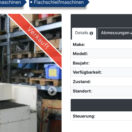
maschinen
Flachschleifmaschinen
Verkauft
Details
Abmessungen
Make
:
Modell
:
Baujahr
:
Verfügbarkeit
:
Zustand
:
Standort
:
Steuerung
: