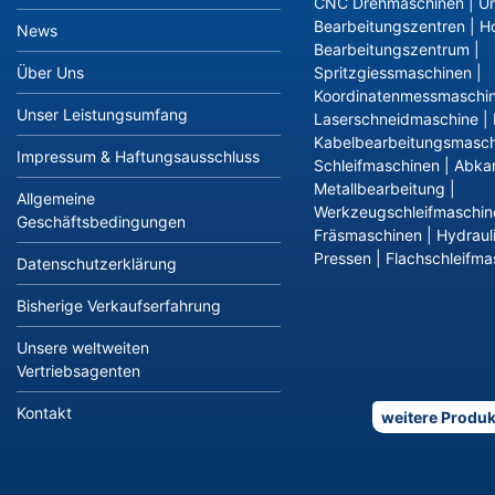
CNC Drehmaschinen
|
Un
Bearbeitungszentren
|
Ho
News
Bearbeitungszentrum
|
Über Uns
Spritzgiessmaschinen
|
Koordinatenmessmaschi
Unser Leistungsumfang
Laserschneidmaschine
|
Kabelbearbeitungsmasch
Impressum & Haftungsausschluss
Schleifmaschinen
|
Abka
Metallbearbeitung
|
Allgemeine
Werkzeugschleifmaschin
Geschäftsbedingungen
Fräsmaschinen
|
Hydraul
Pressen
|
Flachschleifma
Datenschutzerklärung
Bisherige Verkaufserfahrung
Unsere weltweiten
Vertriebsagenten
Kontakt
weitere Produk