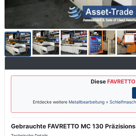
Diese
FAVRETTO 
Entdecke weitere
Metallbearbeitung
»
Schleifmasch
Gebrauchte FAVRETTO MC 130 Präzisions
Description
Technische Details