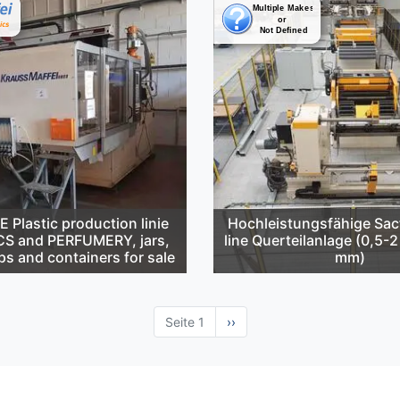
Plastic production linie
Hochleistungsfähige Sa
S and PERFUMERY, jars,
line Querteilanlage (0,5-
ps and containers for sale
mm)
Seite 1
Nächste
››
Seite