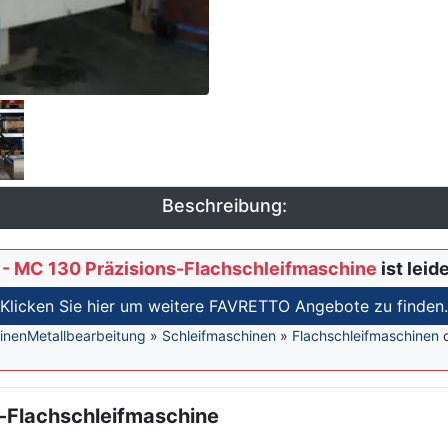
Beschreibung:
- MC 130 Präzisions-Flachschleifmaschine
ist leid
Klicken Sie hier um weitere FAVRETTO Angebote zu finden.
inen
Metallbearbeitung
»
Schleifmaschinen
»
Flachschleifmaschinen
-Flachschleifmaschine