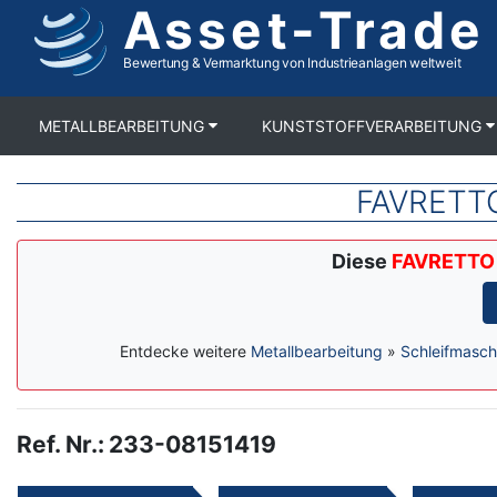
Asset-Trade
Direkt
zum
Inhalt
Bewertung & Vermarktung von Industrieanlagen weltweit
METALLBEARBEITUNG
KUNSTSTOFFVERARBEITUNG
FAVRETTO
Diese
FAVRETTO 
Entdecke weitere
Metallbearbeitung
»
Schleifmasch
Ref. Nr.
:
233-08151419