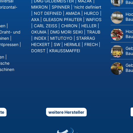
iversal
|
DMG GILDEMEISTER
|
MAZAK
|
Bau
rizontal-
MIKRON
|
SPINNER
|
'nicht definiert
|
NOT DEFINED
|
AMADA
|
HURCO
|
Hoc
Bau
AXA
|
GLEASON PFAUTER
|
WAFIOS
nen
|
|
CARL ZEISS
|
CHIRON
|
HELLER
|
Hoc
Draht- und
OKUMA
|
DMG MORI SEIKI
|
TRAUB
Bau
inen
|
|
INDEX
|
MITUTOYO
|
STARRAG
ntpressen
|
HECKERT
|
SW
|
HERMLE
|
FRECH
|
Geb
DORST
|
KRAUSSMAFFEI
Bau
en
|
ische
Geb
schinen
Bau
te
weitere Hersteller