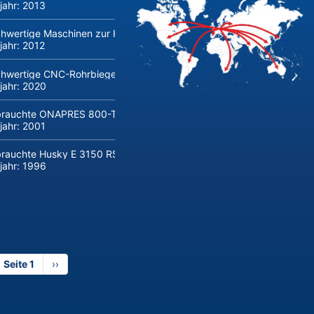
jahr:
2013
hwertige Maschinen zur Herstellung und Verarbeitung von Flachglas 
jahr:
2012
hwertige CNC-Rohrbiegemaschine transfluid DB 642-CNC-R/L zu verk
jahr:
2020
rauchte ONAPRES 800-Tonnen Hydraulikpresse kaufen
jahr:
2001
rauchte Husky E 3150 RS 170/155 Spritzgießmaschine kaufen
jahr:
1996
Seite 1
Nächste
››
Seite