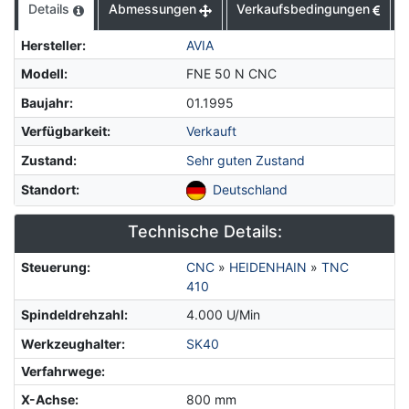
Details
Abmessungen
Verkaufsbedingungen
Hersteller
:
AVIA
Modell
:
FNE 50 N CNC
Baujahr
:
01.1995
Verfügbarkeit
:
Verkauft
Zustand
:
Sehr guten Zustand
Standort
:
Deutschland
Technische Details:
Steuerung
:
CNC
»
HEIDENHAIN
»
TNC
410
Spindeldrehzahl
:
4.000 U/Min
Werkzeughalter
:
SK40
Verfahrwege:
X-Achse
:
800 mm