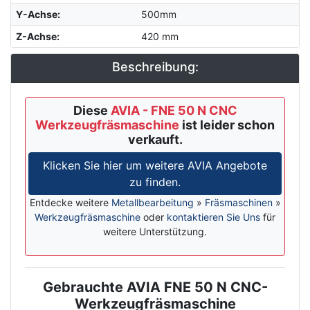
Y-Achse
:
500mm
Z-Achse
:
420 mm
Beschreibung:
Diese
AVIA - FNE 50 N CNC
Werkzeugfräsmaschine
ist leider schon
verkauft.
Klicken Sie hier um weitere AVIA Angebote
zu finden.
Entdecke weitere
Metallbearbeitung
»
Fräsmaschinen
»
Werkzeugfräsmaschine
oder
kontaktieren Sie Uns
für
weitere Unterstützung.
Gebrauchte AVIA FNE 50 N CNC-
Description
Werkzeugfräsmaschine