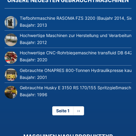
UNSERE NEUESTEN GEBRAUCHTMASCHINEN
Tiefbohrmaschine RASOMA FZS 3200 (Baujahr 2014, Siem
Baujahr:
2013
Hochwertige Maschinen zur Herstellung und Verarbeitung v
Baujahr:
2012
Hochwertige CNC-Rohrbiegemaschine transfluid DB 642-CN
Baujahr:
2020
Gebrauchte ONAPRES 800-Tonnen Hydraulikpresse kaufe
Baujahr:
2001
Gebrauchte Husky E 3150 RS 170/155 Spritzgießmaschin
Baujahr:
1996
Seite 1
Nächste
››
Seite