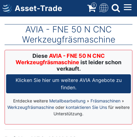
Direkt
0
Asset-Trade
zum
Inhalt
AVIA - FNE 50 N CNC
Werkzeugfräsmaschine
Diese
AVIA - FNE 50 N CNC
Werkzeugfräsmaschine
ist leider schon
verkauft.
Klicken Sie hier um weitere AVIA Angebote zu
finden.
Entdecke weitere
Metallbearbeitung
»
Fräsmaschinen
»
Werkzeugfräsmaschine
oder
kontaktieren Sie Uns
für weitere
Unterstützung.