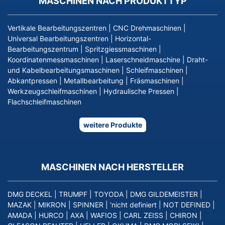
MASCHINEN NACH PRODUKTTYP
Vertikale Bearbeitungszentren
|
CNC Drehmaschinen
|
Universal Bearbeitungszentren
|
Horizontal-
Bearbeitungszentrum
|
Spritzgiessmaschinen
|
Koordinatenmessmaschinen
|
Laserschneidmaschine
|
Draht-
und Kabelbearbeitungsmaschinen
|
Schleifmaschinen
|
Abkantpressen
|
Metallbearbeitung
|
Fräsmaschinen
|
Werkzeugschleifmaschinen
|
Hydraulische Pressen
|
Flachschleifmaschinen
weitere Produkte
MASCHINEN NACH HERSTELLER
DMG DECKEL
|
TRUMPF
|
TOYODA
|
DMG GILDEMEISTER
|
MAZAK
|
MIKRON
|
SPINNER
|
'nicht definiert
|
NOT DEFINED
|
AMADA
|
HURCO
|
AXA
|
WAFIOS
|
CARL ZEISS
|
CHIRON
|