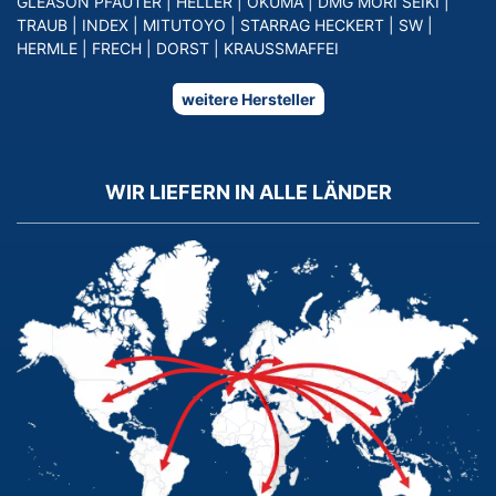
GLEASON PFAUTER
|
HELLER
|
OKUMA
|
DMG MORI SEIKI
|
TRAUB
|
INDEX
|
MITUTOYO
|
STARRAG HECKERT
|
SW
|
HERMLE
|
FRECH
|
DORST
|
KRAUSSMAFFEI
weitere Hersteller
WIR LIEFERN IN ALLE LÄNDER