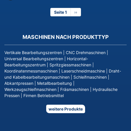
Seite 1
Nächste
››
Seite
MASCHINEN NACH PRODUKTTYP
Vertikale Bearbeitungszentren
|
CNC Drehmaschinen
|
Universal Bearbeitungszentren
|
Horizontal-
Bearbeitungszentrum
|
Spritzgiessmaschinen
|
Koordinatenmessmaschinen
|
Laserschneidmaschine
|
Draht-
und Kabelbearbeitungsmaschinen
|
Schleifmaschinen
|
Abkantpressen
|
Metallbearbeitung
|
Werkzeugschleifmaschinen
|
Fräsmaschinen
|
Hydraulische
Pressen
|
Firmen Betriebsmittel
weitere Produkte