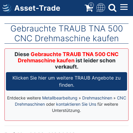
Direkt
0
Asset-Trade
zum
Inhalt
Gebrauchte TRAUB TNA 500
CNC Drehmaschine kaufen
Diese
Gebrauchte TRAUB TNA 500 CNC
Drehmaschine kaufen
ist leider schon
verkauft.
Klicken Sie hier um weitere TRAUB Angebote zu
finden.
Entdecke weitere
Metallbearbeitung
»
Drehmaschinen
»
CNC
Drehmaschinen
oder
kontaktieren Sie Uns
für weitere
Unterstützung.