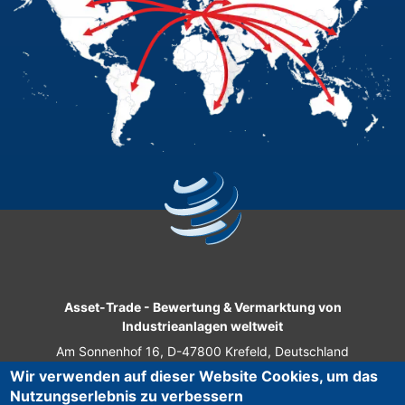
Asset-Trade
-
Bewertung & Vermarktung von
Industrieanlagen weltweit
Am Sonnenhof 16, D-47800 Krefeld, Deutschland
Wir verwenden auf dieser Website Cookies, um das
Tel.: +49 2151 32 500 33
Nutzungserlebnis zu verbessern
Fax.: +49 2151 65 29 22