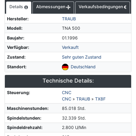
Details
Abmessungen
Verkaufsbedingungen
Hersteller
:
TRAUB
Modell
:
TNA 500
Baujahr
:
01.1996
Verfügbar
:
Verkauft
Zustand
:
Sehr guten Zustand
Standort
:
Deutschland
Technische Details:
Steuerung
:
CNC
CNC
»
TRAUB
»
TX8F
Maschinenstunden
:
85.018 Std.
Spindelstunden
:
32.339 Std.
Spindeldrehzahl
:
2.800 U/Min